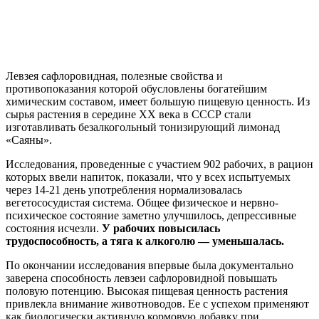
Левзея сафлоровидная, полезные свойства и
противопоказания которой обусловлены богатейшим
химическим составом, имеет большую пищевую ценность. Из
сырья растения в середине ХХ века в СССР стали
изготавливать безалкогольный тонизирующий лимонад
«Саяны».
Исследования, проведенные с участием 902 рабочих, в рацион
которых ввели напиток, показали, что у всех испытуемых
через 14-21 день употребления нормализовалась
вегетососудистая система. Общее физическое и нервно-
психическое состояние заметно улучшилось, депрессивные
состояния исчезли.
У рабочих повысилась
трудоспособность, а тяга к алкоголю — уменьшалась.
По окончании исследования впервые была документально
заверена способность левзеи сафлоровидной повышать
половую потенцию. Высокая пищевая ценность растения
привлекла внимание животноводов. Ее с успехом применяют
как биологически активную кормовую добавку при