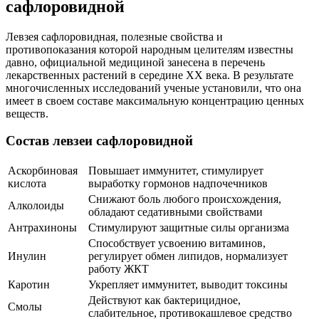
сафлоровидной
Левзея сафлоровидная, полезные свойства и
противопоказания которой народным целителям известны
давно, официальной медициной занесена в перечень
лекарственных растений в середине ХХ века. В результате
многочисленных исследований ученые установили, что она
имеет в своем составе максимальную концентрацию ценных
веществ.
Состав левзеи сафлоровидной
Аскорбиновая
Повышает иммунитет, стимулирует
кислота
выработку гормонов надпочечников
Снижают боль любого происхождения,
Алколоиды
обладают седативными свойствами
Антрахиноны
Стимулируют защитные силы организма
Способствует усвоению витаминов,
Инулин
регулирует обмен липидов, нормализует
работу ЖКТ
Каротин
Укрепляет иммунитет, выводит токсины
Действуют как бактерицидное,
Смолы
слабительное, противокашлевое средство