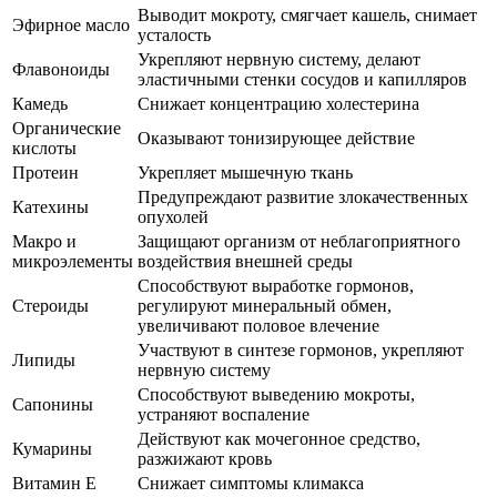
Выводит мокроту, смягчает кашель, снимает
Эфирное масло
усталость
Укрепляют нервную систему, делают
Флавоноиды
эластичными стенки сосудов и капилляров
Камедь
Снижает концентрацию холестерина
Органические
Оказывают тонизирующее действие
кислоты
Протеин
Укрепляет мышечную ткань
Предупреждают развитие злокачественных
Катехины
опухолей
Макро и
Защищают организм от неблагоприятного
микроэлементы
воздействия внешней среды
Способствуют выработке гормонов,
Стероиды
регулируют минеральный обмен,
увеличивают половое влечение
Участвуют в синтезе гормонов, укрепляют
Липиды
нервную систему
Способствуют выведению мокроты,
Сапонины
устраняют воспаление
Действуют как мочегонное средство,
Кумарины
разжижают кровь
Витамин Е
Снижает симптомы климакса