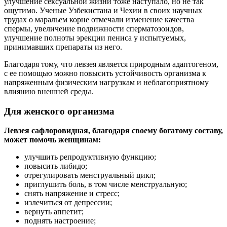
улучшение сексуальной жизни тоже наступало, но не так
ощутимо. Ученые Узбекистана и Чехии в своих научных
трудах о маральем корне отмечали изменение качества
спермы, увеличение подвижности сперматозоидов,
улучшение полноты эрекции пениса у испытуемых,
принимавших препараты из него.
Благодаря тому, что левзея является природным адаптогеном,
с ее помощью можно повысить устойчивость организма к
напряженным физическим нагрузкам и неблагоприятному
влиянию внешней среды.
Для женского организма
Левзея сафлоровидная, благодаря своему богатому составу,
может помочь женщинам:
улучшить репродуктивную функцию;
повысить либидо;
отрегулировать менструальный цикл;
приглушить боль, в том числе менструальную;
снять напряжение и стресс;
излечиться от депрессии;
вернуть аппетит;
поднять настроение;