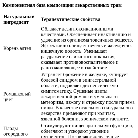
Компонентная база композиции лекарственных трав:
Натуральный
Терапевтические свойства
ингредиент
Обладает дезинтоксикационными
качествами. Обеспечивает инактивацию и
удаление из организма токсичных веществ.
Эффективно очищает печень и желудочно-
Корень алтея
кишечную полость. Уменьшает
раздражение слизистого покрытия,
оказывает противовоспалительное и
ранозаживляющее воздействие.
Устраняет брожение в желудке, купирует
болевой синдром в эпигастральной
области, подавляет диспепсическую
симптоматику. Сушеные цветы
Ромашковый
лекарственной ромашки уменьшают
цвет
метеоризм, изжогу и отрыжку после приема
пищи. В качестве отдельного натурального
лекарства применяют при колитах,
язвенной болезни, хроническом гастрите.
Стимулируют пищеварительную функцию,
Плоды
облегчают и ускоряют усвоение
огородного
нутриентов. Подавляют желудочные