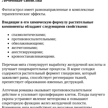
Лечебные свойства
Фитогастрол имеет разнонаправленные и комплексные
терапевтические эффекты.
Входящие в его химическую формулу растительные
компоненты обладают следующими свойствами:
спазмолитическими;
противовоспалительными;
обволакивающими;
желчегонными;
анестезирующими;
кровоостанавливающими.
Перечная мята стимулирует выработку желудочной кислоты и
улучшает пищеварительные процессы. В корне солодки
содержится растительный фермент глицеризин, который
заживляет раны, способствует регенерации тканей,
препятствует образованию язвенных деструкций.
Аптечная ромашка оказывает противовоспалительное
действие и усиливает пролиферацию клеток. Плоды пахучего
укропа устраняют явление метеоризма и повышают
секреторную функцию желез желудочной полости.
Корневище аира воздействует на вкусовые рецепторы,