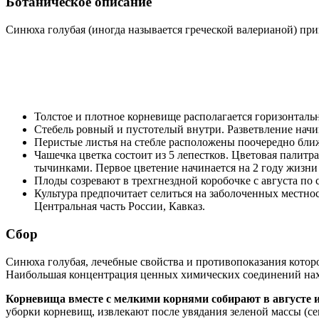
Ботаническое описание
Синюха голубая (иногда называется греческой валерианой) при
Толстое и плотное корневище располагается горизонтал
Стебель ровный и пустотелый внутри. Разветвление начин
Перистые листья на стебле расположены поочередно ближ
Чашечка цветка состоит из 5 лепестков. Цветовая палитр
тычинками. Первое цветение начинается на 2 году жизни 
Плоды созревают в трехгнездной коробочке с августа по 
Культура предпочитает селиться на заболоченных местнос
Центральная часть России, Кавказ.
Сбор
Синюха голубая, лечебные свойства и противопоказания котор
Наибольшая концентрация ценных химических соединений наход
Корневища вместе с мелкими корнями собирают в августе и
уборки корневищ, извлекают после увядания зеленой массы (с