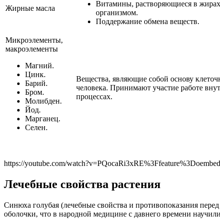
Витамины, растворяющиеся в жирах
Жирные масла
организмом.
Поддержание обмена веществ.
Микроэлементы,
макроэлементы
Магний.
Цинк.
Вещества, являющие собой основу клеточн
Барий.
человека. Принимают участие работе вну
Бром.
процессах.
Молибден.
Йод.
Марганец.
Селен.
https://youtube.com/watch?v=PQocaRi3xRE%3Ffeature%3Doembe
Лечебные свойства растения
Синюха голубая (лечебные свойства и противопоказания перед
оболочки, что в народной медицине с давнего времени научили