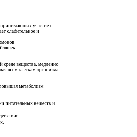
 принимающих участие в
ет слабительное и
рмонов.
 бляшек.
й среде вещества, медленно
вая всем клеткам организма
, повышая метаболизм
ми питательных веществ и
действие.
к.