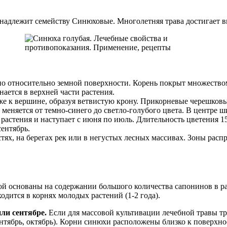
надлежит семейству Синюховые. Многолетняя трава достигает вы
ьно относительно земной поверхности. Корень покрыт множеств
ается в верхней части растения.
е к вершине, образуя ветвистую крону. Прикорневые черешковые
а меняется от темно-синего до светло-голубого цвета. В центре 
растения и наступает с июня по июль. Длительность цветения 15
сентябрь.
тях, на берегах рек или в негустых лесных массивах. Зоны расп
ой основаны на содержании большого количества сапонинов в р
ится в корнях молодых растений (1-2 года).
ли сентябре.
Если для массовой культивации лечебной травы тре
ентябрь, октябрь). Корни синюхи расположены близко к поверхно