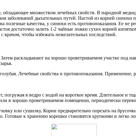
е, обладающее множеством лечебных свойств. В народной медиц
ия заболеваний дыхательных путей. Настой из корней синюхи по
а полезные качества, у синюхи есть противопоказания. Ее не р
тоя достаточно залить 1-2 чайные ложки сухих корней кипятком
с врачом, чтобы избежать нежелательных последствий.
и. Затем раскладывают на хорошо проветриваемом участке под н
сырья.
 погружая в ведро с водой на короткое время. Длительное и тщ
или в хорошо проветриваемом помещении, периодически перево
ховку или сушилку. Корни предварительно порезать на брусочки
о. Готовые к хранению корешки становятся хрупкими и легко ло