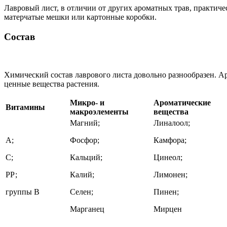
Лавровый лист, в отличии от других ароматных трав, практиче
матерчатые мешки или картонные коробки.
Состав
Химический состав лаврового листа довольно разнообразен. Ар
ценные вещества растения.
Микро- и
Ароматические
Витамины
макроэлементы
вещества
Магний;
Линалоол;
А;
Фосфор;
Камфора;
С;
Кальций;
Цинеол;
РР;
Калий;
Лимонен;
группы В
Селен;
Пинен;
Марганец
Мирцен