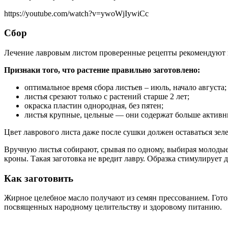
https://youtube.com/watch?v=ywoWjIywiCc
Сбор
Лечение лавровым листом проверенные рецепты рекомендуют п
Признаки того, что растение правильно заготовлено:
оптимальное время сбора листьев – июль, начало августа;
листья срезают только с растений старше 2 лет;
окраска пластин однородная, без пятен;
листья крупные, цельные — они содержат больше активн
Цвет лаврового листа даже после сушки должен оставаться зе
Вручную листья собирают, срывая по одному, выбирая молодые
кроны. Такая заготовка не вредит лавру. Образка стимулирует 
Как заготовить
Жирное целебное масло получают из семян прессованием. Гото
посвященных народному целительству и здоровому питанию.