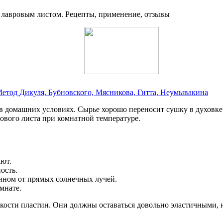
Метод Дикуля, Бубновского, Мясникова, Гитта, Неумывакина
в домашних условиях. Сырье хорошо переносит сушку в духовке
рового листа при комнатной температуре.
ют.
ость.
нном от прямых солнечных лучей.
мнате.
пкости пластин. Они должны оставаться довольно эластичными, 