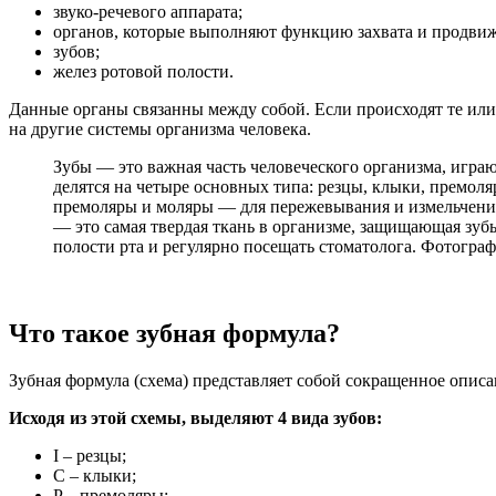
звуко-речевого аппарата;
органов, которые выполняют функцию захвата и продвиж
зубов;
желез ротовой полости.
Данные органы связанны между собой. Если происходят те или 
на другие системы организма человека.
Зубы — это важная часть человеческого организма, игра
делятся на четыре основных типа: резцы, клыки, премол
премоляры и моляры — для пережевывания и измельчения. 
— это самая твердая ткань в организме, защищающая зуб
полости рта и регулярно посещать стоматолога. Фотограф
Что такое зубная формула?
Зубная формула (схема) представляет собой сокращенное опис
Исходя из этой схемы, выделяют 4 вида зубов:
I – резцы;
C – клыки;
P – премоляры;