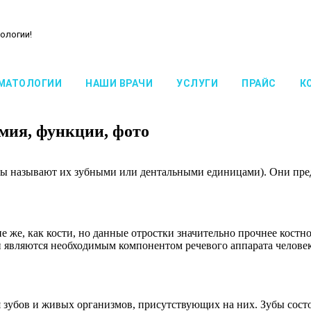
ологии!
МАТОЛОГИИ
НАШИ ВРАЧИ
УСЛУГИ
ПРАЙС
К
омия, функции, фото
сты называют их зубными или дентальными единицами). Они пред
 же, как кости, но данные отростки значительно прочнее костно
и являются необходимым компонентом речевого аппарата человек
ия зубов и живых организмов, присутствующих на них. Зубы сос