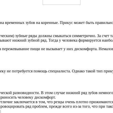
ена временных зубов на коренные. Прикус может быть правильн
ческим) зубные ряды должны смыкаться симметрично. За счет т
вают нижний зубной ряд. Тогда у человека формируется наиболе
а пережевывание пищи не вызывает у них дискомфорта. Немалов
веку не потребуется помощь специалиста. Однако такой тип прик
ической разновидности. В этом случае нижний ряд зубов немног
приносить человеку дискомфорт.
ичие заключается в том, что резцы очень плотно прижимаются др
ровоцировать ряд проблем, прежде всего из-за того, что при т
.