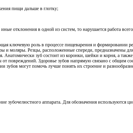
ения пищи дальше в глотку;
иные отклонения в одной из систем, то нарушается работа всего
ющая ключевую роль в процессе пищеварения и формировании реч
яры и моляры. Резцы, расположенные спереди, предназначены дл
Анатомически зуб состоит из коронки, шейки и корня, а также 
ы от повреждений. Здоровье зубов напрямую связано с общим со
ии зубов могут помочь лучше понять их строение и разнообразие
ание зубочелюстного аппарата. Для обозначения используются ц