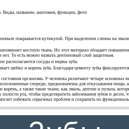
вначале покрывается кутикулой. При выделении слюны на эмали 
напоминает костную ткань. Но этот материал обладает повышен
ли нет. То есть можно назвать дентиновый слой защитным.
ьпе располагаются сосуды и нервы зуба.
ывает шейку и корень зуба. Благодаря цементу зубы фиксируются 
 состояния организма. У человека различают четыре основных в
асположенные спереди, предназначены для откусывания пищи, 
корень, а также такие ткани, как эмаль, дентин и пульпа, кото
полости рта, чтобы предотвратить заболевания зубов и десен, ч
могает избежать серьезных проблем и сохранить их функциональ