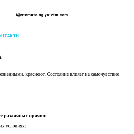
i@stomatologiya-vtm.com
ОНТАКТЫ
х
лезненными, краснеют. Состояние влияет на самочувствие
ате различных причин:
их условиях;