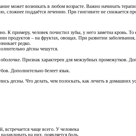
ание может возникать в любом возрасте. Важно начинать терапи
ию, сложнее поддаётся лечению. При гингивите не снижается про
о. К примеру, человек почистил зубы, у него заметна кровь. То 
нии продуктов – на фруктах, овощах. При развитии заболевания,
зникает редко.
полнительно дёсны чешутся.
 оболочке. Признак характерен для межзубных промежутков. Доп
бов. Дополнительно белеет язык.
, встречается чаще всего. У человека
 надавливать на них, появляется боль.