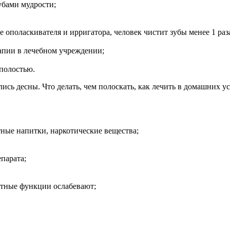
убами мудрости;
ополаскивателя и ирригатора, человек чистит зубы менее 1 раза
апии в лечебном учреждении;
 полостью.
ные напитки, наркотические вещества;
парата;
итные функции ослабевают;