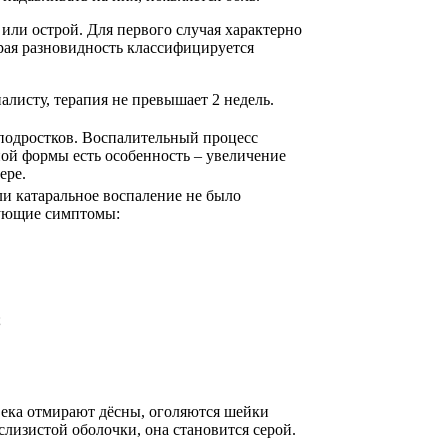
или острой. Для первого случая характерно
рая разновидность классифицируется
листу, терапия не превышает 2 недель.
 подростков. Воспалительный процесс
ной формы есть особенность – увеличение
ере.
ли катаральное воспаление не было
дующие симптомы:
;
века отмирают дёсны, оголяются шейки
слизистой оболочки, она становится серой.