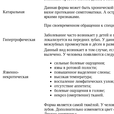
Данная форма может быть хронической 
Катаральная
вялое протекание симптоматики. А ост
яркими признаками.
При своевременном обращении к специа
Заболевание часто возникает у детей и
Гипертрофическая
локализуется на передних зубах. У дан
межзубных промежутков и дёсен в разм
Данный вид возникает в том случае, ес
вылечено. У человека появляются сле
сильные болевые ощущения;
язвы в ротовой полости;
Язвенно-
повышенное выделение слюны;
некротическая
высокая температура;
воспаление лимфатических узлов
отсутствие аппетита;
болевые ощущения в голове;
некроз (омертвение) тканей.
Форма является самой тяжёлой. У чело
зубов. Дополнительно изменяется цвет 
Другие симптомы: