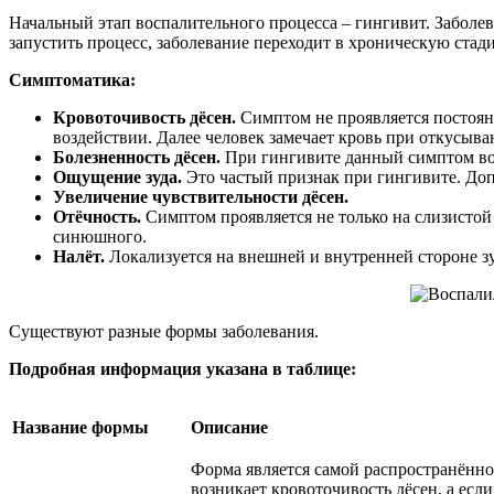
Начальный этап воспалительного процесса – гингивит. Заболев
запустить процесс, заболевание переходит в хроническую стад
Симптоматика:
Кровоточивость дёсен.
Симптом не проявляется постоянн
воздействии. Далее человек замечает кровь при откусыва
Болезненность дёсен.
При гингивите данный симптом во
Ощущение зуда.
Это частый признак при гингивите. До
Увеличение чувствительности дёсен.
Отёчность.
Симптом проявляется не только на слизистой
синюшного.
Налёт.
Локализуется на внешней и внутренней стороне зу
Существуют разные формы заболевания.
Подробная информация указана в таблице:
Название формы
Описание
Форма является самой распространённой
возникает кровоточивость дёсен, а если