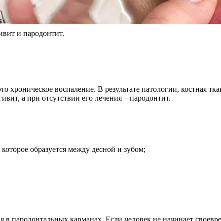
вит и пародонтит.
 хроническое воспаление. В результате патологии, костная тк
гивит, а при отсутствии его лечения – пародонтит.
которое образуется между десной и зубом;
я в пародонтальных карманах. Если человек не начинает своевр