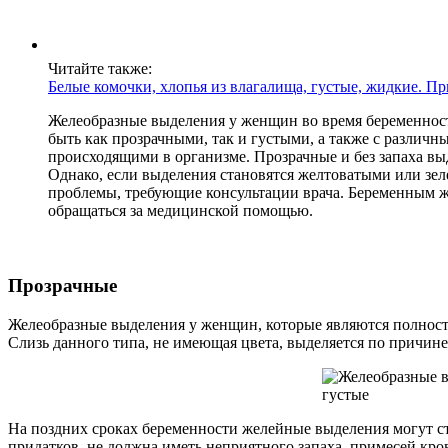
Читайте также:
Белые комочки, хлопья из влагалища, густые, жидкие. П
Желеобразные выделения у женщин во время беременност
быть как прозрачными, так и густыми, а также с различ
происходящими в организме. Прозрачные и без запаха в
Однако, если выделения становятся желтоватыми или зе
проблемы, требующие консультации врача. Беременным 
обращаться за медицинской помощью.
Прозрачные
Желеобразные выделения у женщин, которые являются полност
Слизь данного типа, не имеющая цвета, выделяется по причин
На поздних сроках беременности желейные выделения могут ста
придатков, не должна иметь неприятного запаха, примесей кр