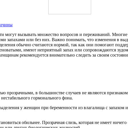
ричины
и могут вызывать множество вопросов и переживаний. Многие 
ными запахами или без них. Важно понимать, что изменения в вы
ыделения обычно считаются нормой, так как они помогают подд
леноватыми, имеют неприятный запах или сопровождаются зудом
женщинам рекомендуется внимательно следить за своим состоя
ью прозрачными, в большинстве случаев не являются признаком
е нестабильного гормонального фона.
новиться обильнее. Прозрачная слизь, которая не имеет ничего
ови или других биологических жидкостей.