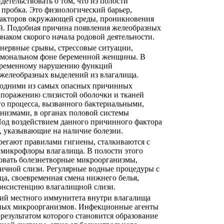
етельствовать о том, что из полости
 пробка. Это физиологический барьер,
факторов окружающей среды, проникновения
. Подобная причина появления желеобразных
наком скорого начала родовой деятельности.
нервные срывы, стрессовые ситуации,
ормональном фоне беременной женщины. В
 временному нарушению функций
желеобразных выделений из влагалища.
 одними из самых опасных причинных
 поражению слизистой оболочки и тканей
го процесса, вызванного бактериальными,
измами, в органах половой системы
 Под воздействием данного причинного фактора
 указывающие на наличие болезни.
егают правилами гигиены, сталкиваются с
 микрофлоры влагалища. В полости этого
овать болезнетворные микроорганизмы,
ичной слизи. Регулярные водные процедуры с
ца, своевременная смена нижнего белья,
онсистенцию влагалищной слизи.
ий местного иммунитета внутри влагалища
нных микроорганизмов. Инфекционные агенты
результатом которого становится образование