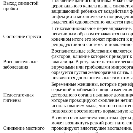
Появление данного признака может свид
Выход слизистой
цервикального канала вышла слизистая
пробки
защищающий ребенка от воздействия 
инфекции и механических повреждений
выделений одновременно является приз
Психоэмоциональное перенапряжение, 
негативным образом отражаются на г
Состояние стресса
конечном итоге это может привести к
репродуктивной системы и появлению 
Воспалительные заболевания являются
факторов, влияние которых приводит к
Воспалительные
влагалища. В результате патологическо
заболевания
вирусными или грибковыми микроорган
образуется густая желеобразная слизь.
появляются дополнительные симптомы,
Беременные женщины, которые пренебр
серьезной проблемой в виде изменения
Недостаточная
детородного органа начинают доминир
гигиены
которые провоцируют скопление нетип
использованием мыла, чистого полотен
позволяют восстановить нормальную к
В связи со снижением защитных функц
может возникнуть резкий рост патоге
Снижение местного
провоцируют вялотекущее воспаление, 