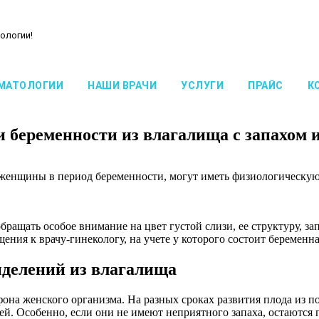
ологии!
МАТОЛОГИИ
НАШИ ВРАЧИ
УСЛУГИ
ПРАЙС
К
беременности из влагалища с запахом и 
 женщины в период беременности, могут иметь физиологическу
ащать особое внимание на цвет густой слизи, ее структуру, за
ния к врачу-гинекологу, на учете у которого состоит беременн
ыделений из влагалища
она женского организма. На разных сроках развития плода из п
ией. Особенно, если они не имеют неприятного запаха, остаютс