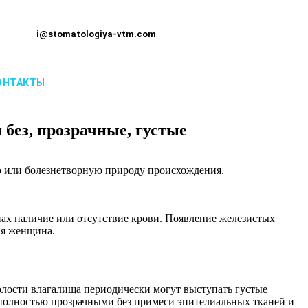
i@stomatologiya-vtm.com
ОНТАКТЫ
без, прозрачные, густые
ю или болезнетворную природу происхождения.
пах наличие или отсутствие крови. Появление железистых
ая женщина.
олости влагалища периодически могут выступать густые
я полностью прозрачными без примеси эпителиальных тканей и