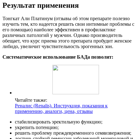
Результат применения
Тонгкат Али Платинум (отзывы об этом препарате полезно
изучить тем, кто надеется решить свои интимные проблемы с
его помощью) наиболее эффективен в профилактике
различных патологий у мужчин. Однако производитель
обещает, что курс приема этого препарата пробудит женское
либидо, увеличит чувствительность эрогенных зон.
Систематическое использование БАДа позволит:
Читайте также:
Реналис (Renalis). Инструкция, показания к
применению, аналоги, цена, отзывы
стабилизировать эректильную функцию;
укрепить потенцию;
решить проблему преждевременного семяизвержения;
достичь стойкой ремиссии заболеваний мочеполовой и