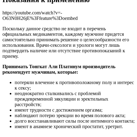
https://youtube.com/watch?v=-
O63N0H26jE%3Ffeature%3Doembed
Поскольку данное средство не входит в перечень
официальных медикаментов, каждому мужчине придется
самостоятельно принимать решение о целесообразности его
использования. Врачи-сексологи и урологи могут лишь
подтвердить наличие или отсутствие противопоказаний к
приему.
Принимать Тонгкат Али Платинум производитель
рекомендует мужчинам, которые:
потеряли влечение к противоположному полу и интерес
к сексу;
неоднократно сталкивались с проблемой
преждевременной эякуляции и эректильных
расстройств;
имеют трудности с достижением оргазма;
наблюдают потерю эрекции во время полового акта;
долго восстанавливают силы после интимного контакта;
имеют в анамнезе хронический простатит, уретрит.