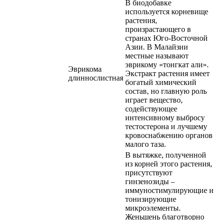
В биодобавке
используется корневище
растения,
произрастающего в
странах Юго-Восточной
Азии. В Малайзии
местные называют
эврикому «тонгкат али».
Эврикома
Экстракт растения имеет
длиннослистная
богатый химический
состав, но главную роль
играет вещество,
содействующее
интенсивному выбросу
тестостерона и лучшему
кровоснабжению органов
малого таза.
В вытяжке, полученной
из корней этого растения,
присутствуют
гинзенозиды –
иммуностимулирующие и
тонизирующие
микроэлементы.
Женьшень благотворно