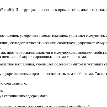
оспаления, ускорению вывода токсинов, укрепляет иммунитет, 
ции, обладает антисептическими свойствами, укрепляет иммунит
.
ыми, противовоспалительными и иммуноукрепляющими свойствам
в почках и обладает жаропонижающими свойствами.
развитию воспаления, уменьшает болевой симптом и устраняет с
уноукрепляющими противовоспалительным свойствами. Также сп
ию содержимого.
ом.
вуя слеживанию содержимого.
ащищает содержимое капсулы от внешних воздействий.