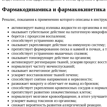
Фармакодинамика и фармакокинетика
Реналис, показания к применению которого описаны в инстру
активизирует вывод излишка жидкости из организма и но
оказывает губительное действие на патогенную микрофл
борется с процессом воспаления;
способствует устранению жара;
оказывает укрепляющее действие на иммунную систему;
препятствует формированию песка и камней в почках, а 
способствует устранению мышечных спазмов;
оказывает тонизирующее действие на организм;
активизирует регенерацию тканей, ускоряя процесс вос
нормализует частоту мочеиспусканий;
оказывает желчегонное действие;
ускоряет восстановление тканей печени;
способствует снятию напряжения и нервозности;
разжижает мокроту и облегчает ее вывод из бронхов;
способствует укреплению кровеносных сосудов и норма
препятствует развитию злокачественных клеток;
нормализует мозговое кровообращение, в итоге улучшает
ускоряет вывод токсинов из организма;
снижает вероятность развития аллергической реакции.