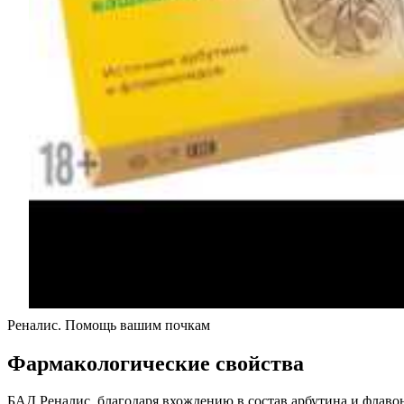
Реналис. Помощь вашим почкам
Фармакологические свойства
БАД Реналис, благодаря вхождению в состав арбутина и флав