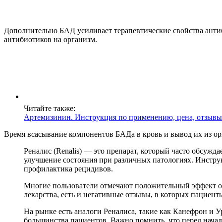
Дополнительно БАД усиливает терапевтические свойства антиби
антибиотиков на организм.
Читайте также:
Артемизинин. Инструкция по применению, цена, отзывы
Время всасывание компонентов БАДа в кровь и вывод их из орг
Реналис (Renalis) — это препарат, который часто обсуж
улучшение состояния при различных патологиях. Инструкц
профилактика рецидивов.
Многие пользователи отмечают положительный эффект от
лекарства, есть и негативные отзывы, в которых пациен
На рынке есть аналоги Реналиса, такие как Канефрон и У
большинства пациентов. Важно помнить, что перед начал