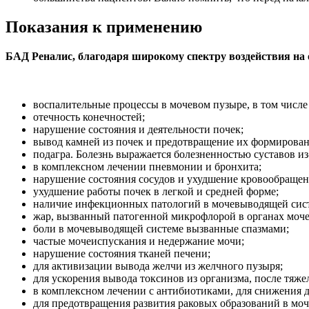
Показания к применению
БАД Реналис, благодаря широкому спектру воздействия на 
воспалительные процессы в мочевом пузыре, в том числе
отечность конечностей;
нарушение состояния и деятельности почек;
вывод камней из почек и предотвращение их формирован
подагра. Болезнь выражается болезненностью суставов и
в комплексном лечении пневмонии и бронхита;
нарушение состояния сосудов и ухудшение кровообращен
ухудшение работы почек в легкой и средней форме;
наличие инфекционных патологий в мочевыводящей сис
жар, вызванный патогенной микрофлорой в органах моч
боли в мочевыводящей системе вызванные спазмами;
частые мочеиспускания и недержание мочи;
нарушение состояния тканей печени;
для активизации вывода желчи из желчного пузыря;
для ускорения вывода токсинов из организма, после тя
в комплексном лечении с антибиотиками, для снижения 
для предотвращения развития раковых образований в мо