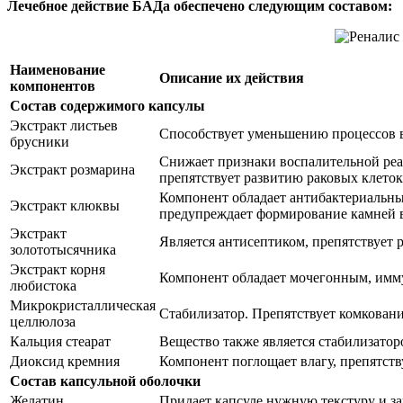
Лечебное действие БАДа обеспечено следующим составом:
Наименование
Описание их действия
компонентов
Состав содержимого капсулы
Экстракт листьев
Способствует уменьшению процессов в
брусники
Снижает признаки воспалительной реак
Экстракт розмарина
препятствует развитию раковых клеток
Компонент обладает антибактериальн
Экстракт клюквы
предупреждает формирование камней 
Экстракт
Является антисептиком, препятствует 
золототысячника
Экстракт корня
Компонент обладает мочегонным, имм
любистока
Микрокристаллическая
Стабилизатор. Препятствует комкован
целлюлоза
Кальция стеарат
Вещество также является стабилизатор
Диоксид кремния
Компонент поглощает влагу, препятст
Состав капсульной оболочки
Желатин
Придает капсуле нужную текстуру и з