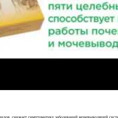
онидов, снижает симптоматику заболеваний мочевыводящей сист