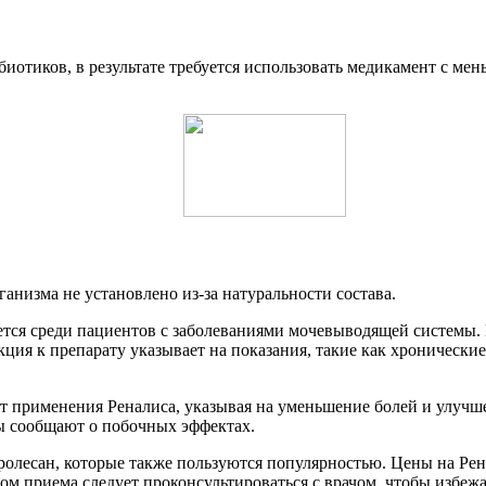
отиков, в результате требуется использовать медикамент с мен
анизма не установлено из-за натуральности состава.
дается среди пациентов с заболеваниями мочевыводящей системы
ия к препарату указывает на показания, такие как хронические
 применения Реналиса, указывая на уменьшение болей и улучше
ты сообщают о побочных эффектах.
ролесан, которые также пользуются популярностью. Цены на Рен
ом приема следует проконсультироваться с врачом, чтобы избеж