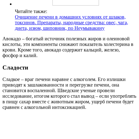
Читайте также:
Очищение печени в домашних условиях от шлаков,
токсинов. Препараты, народные средства: овес, чага,
диета, изюм, шиповник, по Неумывакину
Авокадо – богатый источник полезных жиров и олеиновой
кислоты, эти компоненты снижают показатель холестерина в
крови. Кроме того, авокадо содержит кальций, железо,
фосфор и калий.
Сладости
Сладкое – враг печени наравне с алкоголем. Его излишки
приводят к зашлакованности и перегрузке печени, она
становится воспаленной. Шведские ученые провели
исследование, итогом которого стал вывод – если употреблять
в пищу сахар вместе с животным жиром, ущерб печени будет
сравнен с алкогольной интоксикацией.