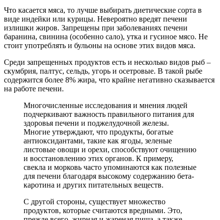
Что касается мяса, то лучше выбирать диетические сорта в
виде индейки или курицы. Невероятно вредят печени
излишки жиров. Запрещены при заболеваниях печени
баранина, свинина (особенно сало), утка и гусиное мясо. Не
стоит употреблять и бульоны на основе этих видов мяса.
Среди запрещенных продуктов есть и несколько видов рыб –
скумбрия, палтус, сельдь, угорь и осетровые. В такой рыбе
содержится более 8% жира, что крайне негативно сказывается
на работе печени.
Многочисленные исследования и мнения людей
подчеркивают важность правильного питания для
здоровья печени и поджелудочной железы.
Многие утверждают, что продукты, богатые
антиоксидантами, такие как ягоды, зеленые
листовые овощи и орехи, способствуют очищению
и восстановлению этих органов. К примеру,
свекла и морковь часто упоминаются как полезные
для печени благодаря высокому содержанию бета-
каротина и других питательных веществ.
С другой стороны, существует множество
продуктов, которые считаются вредными. Это,
прежде всего, жирная и жареная пища, а также