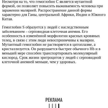
Несмотря на то, что гемоглобин С является мутантной
формой, он позволяет повысить выживаемость человека при
заражении малярией. Распространение данной формы
характерно для Ганы, центральной Африки, Индии и Южного
Китая.
Гемоглобин S образуется у людей с наследственным
заболеванием – серповидная клеточная анемия. Его
особенность в изменённой морфологии красных кровяных
телец, в связи с этим люди невосприимчивы к малярии.
Мутантный гемоглобин не растворяется в цитоплазме, а
кристаллизуется. Он разрушается быстрее обычного Hb и в
меньшей мере способен транспортировать молекулярный
кислород. Срок жизни эритроцитов у людей с серповидной
клеточной анемией меньше, чем у здоровых.