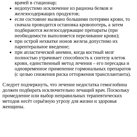
врачей в стационар;
недопустимо исключение из рациона белков и
железосодержащих продуктов;
если состояние вызвано большими потерями крови, то
сначала проводится остановка кровопотерь, а затем
подбираются железосодержащие препараты (при
необходимости выполняется переливание крови);
при острой нехватке ионов железа допустимо их
парентеральное введение;
при апластической анемии, когда костный мозг
полностью утрачивает способность к синтезу клеток
крови, единственный метод лечения – его пересадка и
одновременное применение гормональных препаратов
(с целью снижения риска отторжения трансплантанта).
Следует подчеркнуть, что лечение недостатка гемоглобина
должен подбирать исключительно лечащий врач. Поскольку
промедление или выбор неправильных терапевтических
методов несёт серьёзную угрозу для жизни и здоровья
женщины.