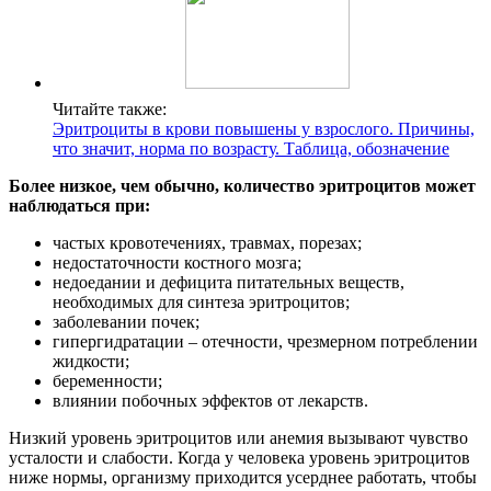
Читайте также:
Эритроциты в крови повышены у взрослого. Причины,
что значит, норма по возрасту. Таблица, обозначение
Более низкое, чем обычно, количество эритроцитов может
наблюдаться при:
частых кровотечениях, травмах, порезах;
недостаточности костного мозга;
недоедании и дефицита питательных веществ,
необходимых для синтеза эритроцитов;
заболевании почек;
гипергидратации – отечности, чрезмерном потреблении
жидкости;
беременности;
влиянии побочных эффектов от лекарств.
Низкий уровень эритроцитов или анемия вызывают чувство
усталости и слабости. Когда у человека уровень эритроцитов
ниже нормы, организму приходится усерднее работать, чтобы