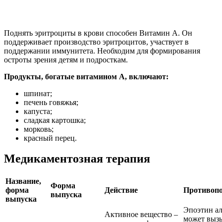
Поднять эритроциты в крови способен Витамин А. Он
поддерживает производство эритроцитов, участвует в
поддержании иммунитета. Необходим для формирования
остроты зрения детям и подросткам.
Продукты, богатые витамином А, включают:
шпинат;
печень говяжья;
капуста;
сладкая картошка;
морковь;
красный перец.
Медикаментозная терапия
Название,
Форма
форма
Действие
Противопо
выпуска
выпуска
Эпоэтин а
Активное вещество –
может выз