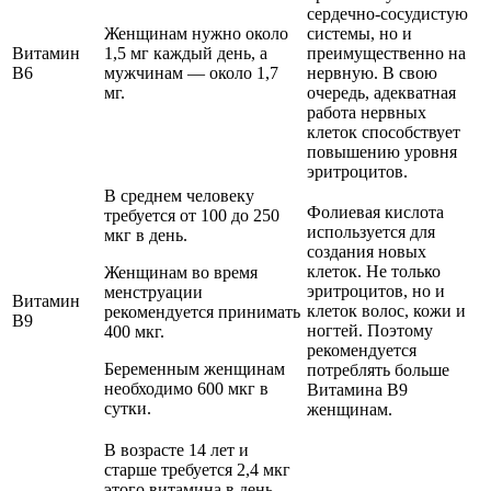
сердечно-сосудистую
Женщинам нужно около
системы, но и
Витамин
1,5 мг каждый день, а
преимущественно на
В6
мужчинам — около 1,7
нервную. В свою
мг.
очередь, адекватная
работа нервных
клеток способствует
повышению уровня
эритроцитов.
В среднем человеку
Фолиевая кислота
требуется от 100 до 250
используется для
мкг в день.
создания новых
клеток. Не только
Женщинам во время
эритроцитов, но и
менструации
Витамин
клеток волос, кожи и
рекомендуется принимать
В9
ногтей. Поэтому
400 мкг.
рекомендуется
Беременным женщинам
потреблять больше
необходимо 600 мкг в
Витамина В9
сутки.
женщинам.
В возрасте 14 лет и
старше требуется 2,4 мкг
этого витамина в день.