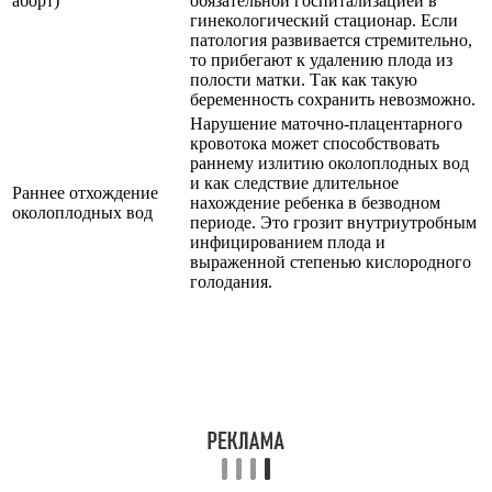
аборт)
обязательной госпитализацией в
гинекологический стационар. Если
патология развивается стремительно,
то прибегают к удалению плода из
полости матки. Так как такую
беременность сохранить невозможно.
Нарушение маточно-плацентарного
кровотока может способствовать
раннему излитию околоплодных вод
и как следствие длительное
Раннее отхождение
нахождение ребенка в безводном
околоплодных вод
периоде. Это грозит внутриутробным
инфицированием плода и
выраженной степенью кислородного
голодания.