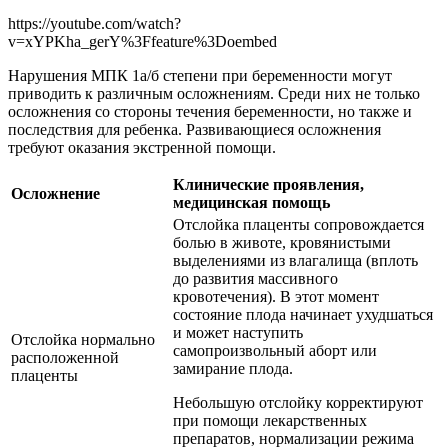
https://youtube.com/watch?
v=xYPKha_gerY%3Ffeature%3Doembed
Нарушения МПК 1а/б степени при беременности могут
приводить к различным осложнениям. Среди них не только
осложнения со стороны течения беременности, но также и
последствия для ребенка. Развивающиеся осложнения
требуют оказания экстренной помощи.
Клинические проявления,
Осложнение
медицинская помощь
Отслойка плаценты сопровождается
болью в животе, кровянистыми
выделениями из влагалища (вплоть
до развития массивного
кровотечения). В этот момент
состояние плода начинает ухудшаться
и может наступить
Отслойка нормально
самопроизвольный аборт или
расположенной
замирание плода.
плаценты
Небольшую отслойку корректируют
при помощи лекарственных
препаратов, нормализации режима