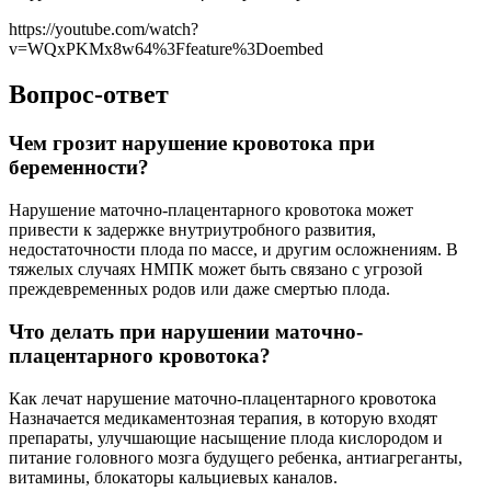
https://youtube.com/watch?
v=WQxPKMx8w64%3Ffeature%3Doembed
Вопрос-ответ
Чем грозит нарушение кровотока при
беременности?
Нарушение маточно-плацентарного кровотока может
привести к задержке внутриутробного развития,
недостаточности плода по массе, и другим осложнениям. В
тяжелых случаях НМПК может быть связано с угрозой
преждевременных родов или даже смертью плода.
Что делать при нарушении маточно-
плацентарного кровотока?
Как лечат нарушение маточно-плацентарного кровотока
Назначается медикаментозная терапия, в которую входят
препараты, улучшающие насыщение плода кислородом и
питание головного мозга будущего ребенка, антиагреганты,
витамины, блокаторы кальциевых каналов.