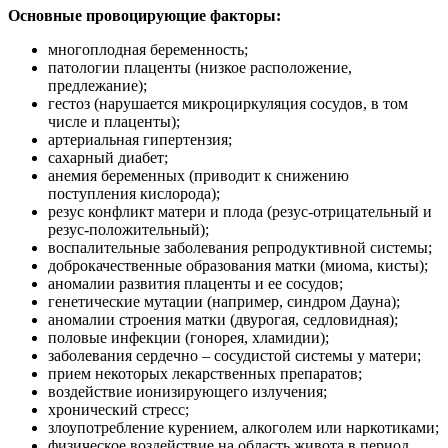
Основные провоцирующие факторы:
многоплодная беременность;
патологии плаценты (низкое расположение,
предлежание);
гестоз (нарушается микроциркуляция сосудов, в том
числе и плаценты);
артериальная гипертензия;
сахарный диабет;
анемия беременных (приводит к снижению
поступления кислорода);
резус конфликт матери и плода (резус-отрицательный и
резус-положительный);
воспалительные заболевания репродуктивной системы;
доброкачественные образования матки (миома, кисты);
аномалии развития плаценты и ее сосудов;
генетические мутации (например, синдром Дауна);
аномалии строения матки (двурогая, седловидная);
половые инфекции (гонорея, хламидии);
заболевания сердечно – сосудистой системы у матери;
прием некоторых лекарственных препаратов;
воздействие ионизирующего излучения;
хронический стресс;
злоупотребление курением, алкоголем или наркотиками;
физическое воздействие на область живота в период