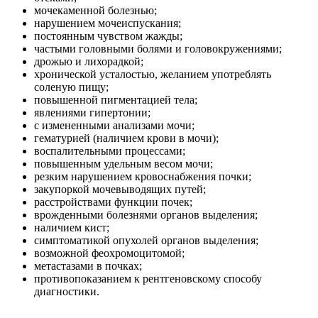
мочекаменной болезнью;
нарушением мочеиспускания;
постоянным чувством жажды;
частыми головными болями и головокружениями;
дрожью и лихорадкой;
хронической усталостью, желанием употреблять
соленую пищу;
повышенной пигментацией тела;
явлениями гипертонии;
с измененными анализами мочи;
гематурией (наличием крови в мочи);
воспалительными процессами;
повышенным удельным весом мочи;
резким нарушением кровоснабжения почки;
закупоркой мочевыводящих путей;
расстройствами функции почек;
врожденными болезнями органов выделения;
наличием кист;
симптоматикой опухолей органов выделения;
возможной феохромоцитомой;
метастазами в почках;
противопоказанием к рентгеновскому способу
диагностики.