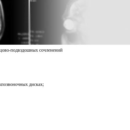
тцово-подвздошных сочленений
ежпозвоночных дисках;