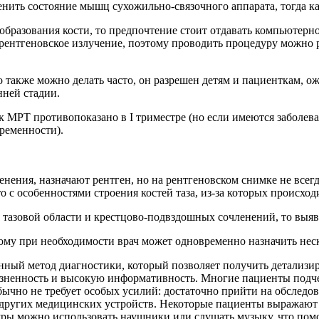
нить состояние мышц сухожильно-связочного аппарата, тогда ка
ообразования кости, то предпочтение стоит отдавать компьютер
 рентгеновское излучение, поэтому проводить процедуру можно 
 также можно делать часто, он разрешен детям и пациенткам, 
нней стадии.
к МРТ противопоказано в I триместре (но если имеются заболев
ременности).
нения, назначают рентген, но на рентгеновском снимке не всег
о с особенностями строения костей таза, из-за которых происхо
тазовой области и крестцово-подвздошных сочленений, то выяв
тому при необходимости врач может одновременно назначить нес
ный метод диагностики, который позволяет получить детализи
зненность и высокую информативность. Многие пациенты подчер
бычно не требует особых усилий: достаточно прийти на обследов
других медицинских устройств. Некоторые пациенты выражают 
дуры можно использовать наушники или слушать музыку, что помо