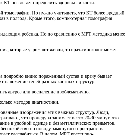
к КТ позволяет определить здоровы ли кости.
ной томографии. Но нужно учитывать, что КТ более вредный
раз в полгода. Кроме этого, компьютерная томография
ожидающим ребенка. Но по сравнению с МРТ методика менее
ания, которые угрожают жизни, то врач-гинеколог может
да подробно видно пораженный сустав и врачу бывает
дит наложение теней разных костных структур.
ить артроз или воспаление проблематично.
колько методов диагностики.
рованные изображения этих важных структур. Люди,
кивают, что процедура занимает всего 20-30 минут, что
ание в удобной одежде и без металлических предметов.
беспокойство по поводу замкнутого пространства
гает расслабиться. В целом, МРТ крестцово-