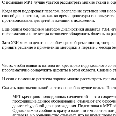
С помощью МРТ лучше удается рассмотреть мягкие ткани и оце
Когда врач подозревает перелом, воспаление суставов или нов
способ диагностики, так как во время процедуры используется
противопоказана для детей и женщин в положении.
Еще одним безопасным методом диагностики является УЗИ, его
информативна и не всегда позволяет обнаружить болезнь на ра
Зато УЗИ можно делать на любом сроке беременности, тогда ка
принять решение о применении методики в первые 3 месяца бе
Часто, чтобы выявить патологии крестцово-подвздошного сочле
проблематично обнаружить дефекты в этой области. Связано эт
И если с помощью рентгена хорошо можно рассмотреть травмы 
Сказать однозначно какой из этих способов лучше нельзя. Поэ
МРТ крестцово-подвздошных сочленений — это современ
проходившие данное обследование, отмечают его безболе
делает её удобной для прохождения. Подготовка к МРТ о
Однако важно сообщить врачу о наличии имплантов или 
аппарата, но большинство отмечает, что во время проце