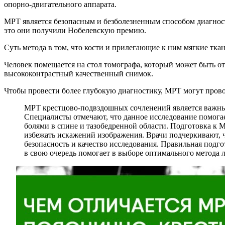
опорно-двигательного аппарата.
МРТ является безопасным и безболезненным способом диагнос
это они получили Нобелевскую премию.
Суть метода в том, что кости и прилегающие к ним мягкие тк
Человек помещается на стол томографа, который может быть о
высококонтрастный качественный снимок.
Чтобы провести более глубокую диагностику, МРТ могут прово
МРТ крестцово-подвздошных сочленений является важны
Специалисты отмечают, что данное исследование помогае
болями в спине и тазобедренной области. Подготовка к М
избежать искажений изображения. Врачи подчеркивают, ч
безопасность и качество исследования. Правильная под
в свою очередь помогает в выборе оптимального метода 