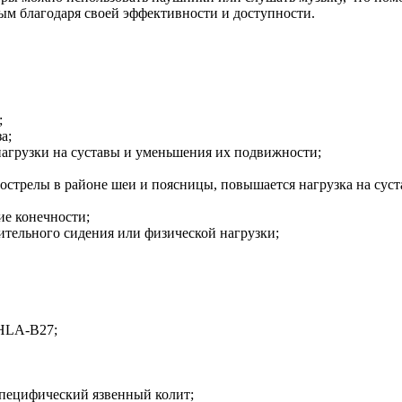
ым благодаря своей эффективности и доступности.
;
а;
нагрузки на суставы и уменьшения их подвижности;
рострелы в районе шеи и поясницы, повышается нагрузка на суст
ие конечности;
тельного сидения или физической нагрузки;
 HLA-B27;
еспецифический язвенный колит;