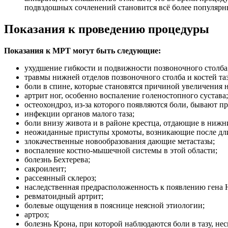
подвздошных сочленений становится всё более популярн
Показания к проведению процедуры
Показания к МРТ могут быть следующие:
ухудшение гибкости и подвижности позвоночного столба
травмы нижней отделов позвоночного столба и костей таз
боли в спине, которые становятся причиной увеличения 
артрит ног, особенно воспаление голеностопного сустава;
остеохондроз, из-за которого появляются боли, бывают п
инфекции органов малого таза;
боли внизу живота и в районе крестца, отдающие в нижн
неожиданные приступы хромоты, возникающие после дли
злокачественные новообразования дающие метастазы;
воспаление костно-мышечной системы в этой области;
болезнь Бехтерева;
сакроилеит;
рассеянный склероз;
наследственная предрасположенность к появлению гена
ревматоидный артрит;
болевые ощущения в пояснице неясной этиологии;
артроз;
болезнь Крона, при которой наблюдаются боли в тазу, н