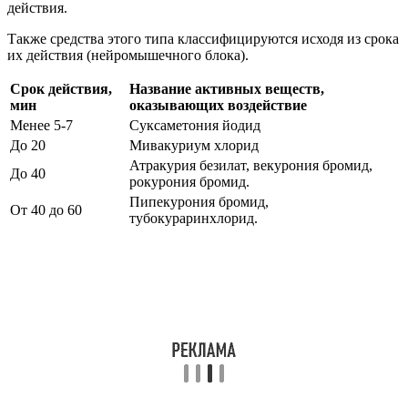
действия.
Также средства этого типа классифицируются исходя из срока
их действия (нейромышечного блока).
Срок действия,
Название активных веществ,
мин
оказывающих воздействие
Менее 5-7
Суксаметония йодид
До 20
Мивакуриум хлорид
Атракурия безилат, векурония бромид,
До 40
рокурония бромид.
Пипекурония бромид,
От 40 до 60
тубокураринхлорид.