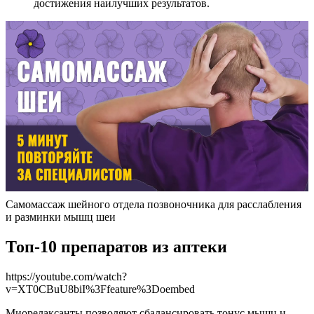
достижения наилучших результатов.
Самомассаж шейного отдела позвоночника для расслабления
и разминки мышц шеи
Топ-10 препаратов из аптеки
https://youtube.com/watch?
v=XT0CBuU8biI%3Ffeature%3Doembed
Миорелаксанты позволяют сбалансировать тонус мышц и