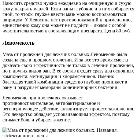
Наносить средство нужно ежедневно на очищенную и сухую
кожу, накрыть марлей. Если раны глубокие и в них собирается
гной, то чтобы глубже ввести мазь можно воспользоваться
шприцом. У Левосина нет противопоказаний к применению,
единственно кому она может не подойти − людям с особой
чувствительностью к составляющим препарата. Цена 80 руб.
Левомеколь
Мазь от пролежней для лежачих больных Левомеколь была
создана еще в прошлом столетии. И за все это время смогла
доказать свою эффективность не только в лечении пролежней,
но и других видов ран. В ее состав входит сразу два основных
компонента: метилурацил и хлорамфеникол. Именно
благодаря такой комбинации средство глубоко проникает в
рану и разрушает мембраны болезнетворных бактерий.
Левомеколь при пролежнях оказывает
противовоспалительное, антибактериальное и
регенерирующее действие, активизирует процесс заживления.
Это лекарство обладает успокаивающим эффектом, поэтому
снимает боль и убирает жжение.