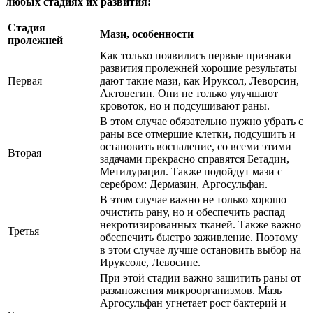
любых стадиях их развития:
Стадия
Мази, особенности
пролежней
Как только появились первые признаки
развития пролежней хорошие результаты
Первая
дают такие мази, как Ируксол, Леворсин,
Актовегин. Они не только улучшают
кровоток, но и подсушивают раны.
В этом случае обязательно нужно убрать с
раны все отмершие клетки, подсушить и
остановить воспаление, со всеми этими
Вторая
задачами прекрасно справятся Бетадин,
Метилурацил. Также подойдут мази с
серебром: Дермазин, Аргосульфан.
В этом случае важно не только хорошо
очистить рану, но и обеспечить распад
некротизированных тканей. Также важно
Третья
обеспечить быстро заживление. Поэтому
в этом случае лучше остановить выбор на
Ируксоле, Левосине.
При этой стадии важно защитить раны от
размножения микроорганизмов. Мазь
Аргосульфан угнетает рост бактерий и