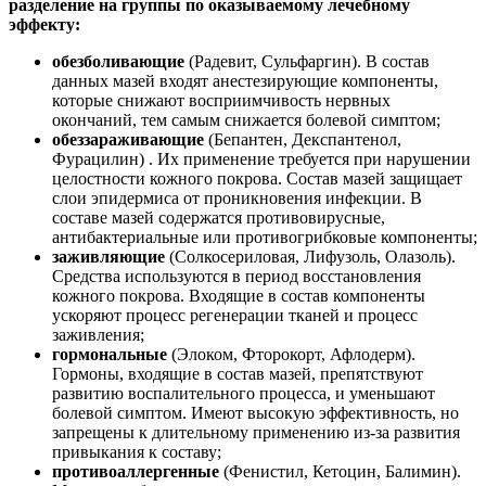
разделение на группы по оказываемому лечебному
эффекту:
обезболивающие
(Радевит, Сульфаргин). В состав
данных мазей входят анестезирующие компоненты,
которые снижают восприимчивость нервных
окончаний, тем самым снижается болевой симптом;
обеззараживающие
(Бепантен, Декспантенол,
Фурацилин) . Их применение требуется при нарушении
целостности кожного покрова. Состав мазей защищает
слои эпидермиса от проникновения инфекции. В
составе мазей содержатся противовирусные,
антибактериальные или противогрибковые компоненты;
заживляющие
(Солкосериловая, Лифузоль, Олазоль).
Средства используются в период восстановления
кожного покрова. Входящие в состав компоненты
ускоряют процесс регенерации тканей и процесс
заживления;
гормональные
(Элоком, Фторокорт, Афлодерм).
Гормоны, входящие в состав мазей, препятствуют
развитию воспалительного процесса, и уменьшают
болевой симптом. Имеют высокую эффективность, но
запрещены к длительному применению из-за развития
привыкания к составу;
противоаллергенные
(Фенистил, Кетоцин, Балимин).