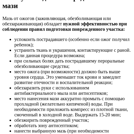
мази
Мазь от ожогов (заживляющая, обезболивающая или
обеззараживающая) обладает
нужной эффективностью при
соблюдении правил подготовки поврежденного участка:
успокоить пострадавшего (особенно если ожог получил
ребенок);
устранить ткань и украшения, контактирующие с раной.
Если данная процедура возможна;
при сильных болях дать пострадавшему пероральные
обезболивающие средства;
место ожога (при возможности) должно быть выше
уровня сердца. Это уменьшит ток крови и замедлит
развитие отечности и воспалительной реакции;
обеззаразить руки с использованием
антибактериального мыла или антисептиков;
место нанесения мази аккуратно промыть с помощью
прохладной (желательно кипяченой) воды. При
необходимости приложить компресс из плотной ткани,
смоченный в холодной воде. Выдержать 15-20 мин;
обезжирить поврежденный участок;
обработать зону антисептиком;
нанести выбранную мазь (при необходимости