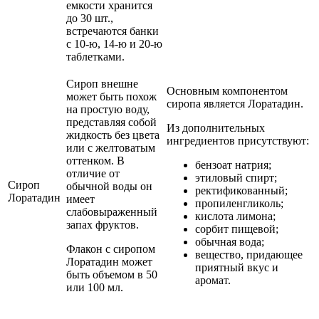
емкости хранится
до 30 шт.,
встречаются банки
с 10-ю, 14-ю и 20-ю
таблетками.
Сироп внешне
Основным компонентом
может быть похож
сиропа является Лоратадин.
на простую воду,
представляя собой
Из дополнительных
жидкость без цвета
ингредиентов присутствуют:
или с желтоватым
оттенком. В
бензоат натрия;
отличие от
этиловый спирт;
Сироп
обычной воды он
ректификованный;
Лоратадин
имеет
пропиленгликоль;
слабовыраженный
кислота лимона;
запах фруктов.
сорбит пищевой;
обычная вода;
Флакон с сиропом
вещество, придающее
Лоратадин может
приятный вкус и
быть объемом в 50
аромат.
или 100 мл.