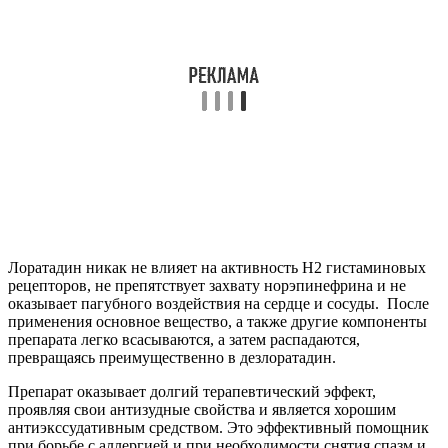
Лоратадин никак не влияет на активность H2 гистаминовых
рецепторов, не препятствует захвату норэпинефрина и не
оказывает пагубного воздействия на сердце и сосуды. После
применения основное вещество, а также другие компоненты
препарата легко всасываются, а затем распадаются,
превращаясь преимущественно в дезлоратадин.
Препарат оказывает долгий терапевтический эффект,
проявляя свои антизудные свойства и является хорошим
антиэкссудативным средством. Это эффективный помощник
при борьбе с аллергией и при необходимости снятия спазм и