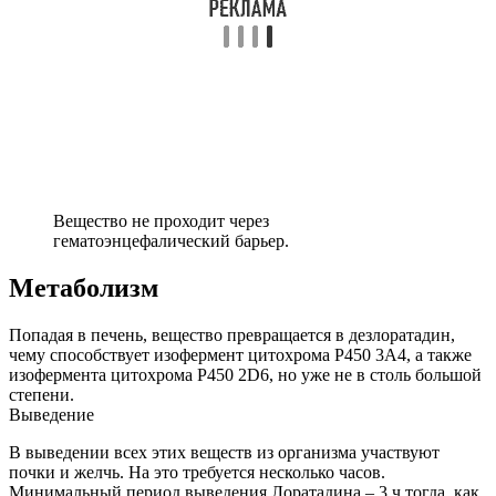
Вещество не проходит через
гематоэнцефалический барьер.
Метаболизм
Попадая в печень, вещество превращается в дезлоратадин,
чему способствует изофермент цитохрома Р450 3А4, а также
изофермента цитохрома Р450 2D6, но уже не в столь большой
степени.
Выведение
В выведении всех этих веществ из организма участвуют
почки и желчь. На это требуется несколько часов.
Минимальный период выведения Лоратадина – 3 ч тогда, как