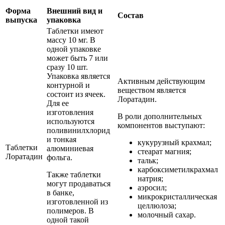
Форма
Внешний вид и
Состав
выпуска
упаковка
Таблетки имеют
массу 10 мг. В
одной упаковке
может быть 7 или
сразу 10 шт.
Упаковка является
Активным действующим
контурной и
веществом является
состоит из ячеек.
Лоратадин.
Для ее
изготовления
В роли дополнительных
используются
компонентов выступают:
поливинилхлорид
и тонкая
кукурузный крахмал;
Таблетки
алюминиевая
стеарат магния;
Лоратадин
фольга.
тальк;
карбоксиметилкрахмал
Также таблетки
натрия;
могут продаваться
аэросил;
в банке,
микрокристаллическая
изготовленной из
целлюлоза;
полимеров. В
молочный сахар.
одной такой