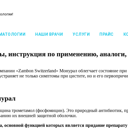
ологии!
МАТОЛОГИИ
НАШИ ВРАЧИ
УСЛУГИ
ПРАЙС
К
ы, инструкция по применению, аналоги,
мпании «Zambon Switzerland» Монурал облегчает состояние при
устраняет не только симптомы при цистите, но и его первопричи
нурал
цина трометамол (фосфомицин). Это природный антибиотик, п
ованию их внешней защитной оболочки.
, основной функцией которых является придание препарату 