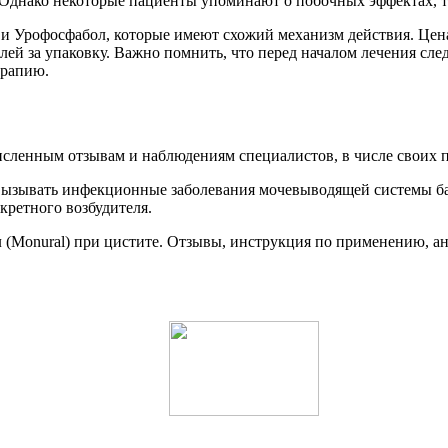
. Однако некоторые пациенты упоминают о побочных эффектах, т
Урофосфабол, которые имеют схожий механизм действия. Цена 
блей за упаковку. Важно помнить, что перед началом лечения сле
ерапию.
исленным отзывам и наблюдениям специалистов, в числе своих 
вызывать инфекционные заболевания мочевыводящей системы ба
кретного возбудителя.