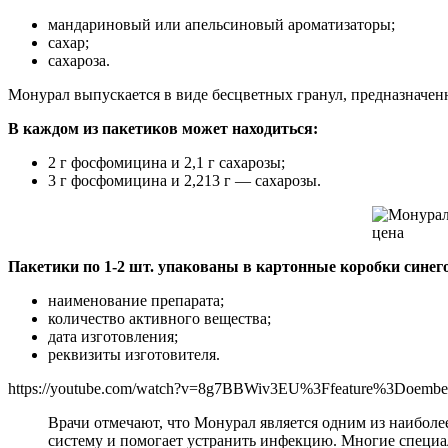
мандариновый или апельсиновый ароматизаторы;
сахар;
сахароза.
Монурал выпускается в виде бесцветных гранул, предназначе
В каждом из пакетиков может находиться:
2 г фосфомицина и 2,1 г сахарозы;
3 г фосфомицина и 2,213 г — сахарозы.
Пакетики по 1-2 шт. упакованы в картонные коробки синего
наименование препарата;
количество активного вещества;
дата изготовления;
реквизиты изготовителя.
https://youtube.com/watch?v=8g7BBWiv3EU%3Ffeature%3Doemb
Врачи отмечают, что Монурал является одним из наиболе
систему и помогает устранить инфекцию. Многие специа