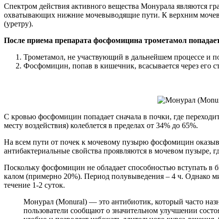
Спектром действия активного вещества Монурала являются гр
охватывающих нижние мочевыводящие пути. К верхним мочевы
(уретру).
После приема препарата фосфомицина трометамол попадает 
Трометамол, не участвующий в дальнейшем процессе и п
Фосфомицин, попав в кишечник, всасывается через его с
С кровью фосфомицин попадает сначала в почки, где переходит
месту воздействия) колеблется в пределах от 34% до 65%.
На всем пути от почек к мочевому пузырю фосфомицин оказыв
антибактериальные свойства проявляются в мочевом пузыре, 
Поскольку фосфомицин не обладает способностью вступать в 
калом (примерно 20%). Период полувыведения – 4 ч. Однако м
течение 1-2 суток.
Монурал (Monural) — это антибиотик, который часто наз
пользователи сообщают о значительном улучшении состоя