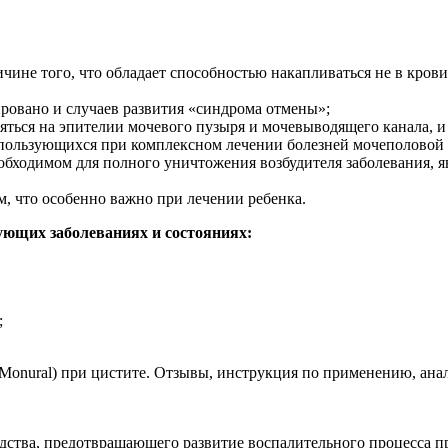
ине того, что обладает способностью накапливаться не в крови,
ировано и случаев развития «синдрома отмены»;
яться на эпителии мочевого пузыря и мочевыводящего канала, 
спользующихся при комплексном лечении болезней мочеполовой
ходимом для полного уничтожения возбудителя заболевания, явл
м, что особенно важно при лечении ребенка.
ующих заболеваниях и состояниях:
;
дства, предотвращающего развитие воспалительного процесса п