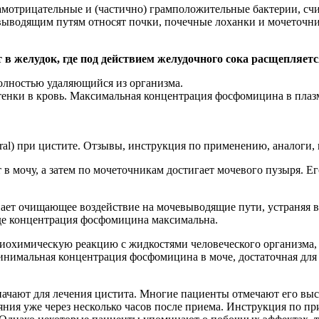
амотрицательные и (частично) грамположительные бактерии, сч
водящим путям относят почки, почечные лоханки и мочеточни
в желудок, где под действием желудочного сока расщепляетс
олностью удаляющийся из организма.
тенки в кровь. Максимальная концентрация фосфомицина в плазм
 в мочу, а затем по мочеточникам достигает мочевого пузыря. Е
ает очищающее воздействие на мочевыводящие пути, устраняя 
где концентрация фосфомицина максимальна.
биохимическую реакцию с жидкостями человеческого организма, 
инимальная концентрация фосфомицина в моче, достаточная для
начают для лечения цистита. Многие пациенты отмечают его вы
ния уже через несколько часов после приема. Инструкция по пр