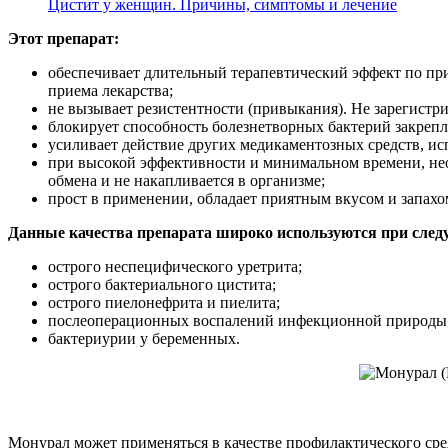
Цистит у женщин. Причины, симптомы и лечение
Этот препарат:
обеспечивает длительный терапевтический эффект по прич
приема лекарства;
не вызывает резистентности (привыкания). Не зарегистр
блокирует способность болезнетворных бактерий закрепл
усиливает действие других медикаментозных средств, и
при высокой эффективности и минимальном времени, необ
обмена и не накапливается в организме;
прост в применении, обладает приятным вкусом и запахо
Данные качества препарата широко используются при след
острого неспецифического уретрита;
острого бактериального цистита;
острого пиелонефрита и пиелита;
послеоперационных воспалений инфекционной природы
бактериурии у беременных.
Монурал может применяться в качестве профилактического сре