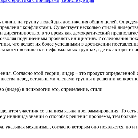
характеристика с примерами, свойства, виды
ь влиять на группу людей для достижения общих целей. Определе
правления конфликтами. Существует несколько стилей лидерства
 и директивностью, в то время как демократический предполага
, позволяя подчинённым проявлять инициативу. Исследования по
уппы, что делает их более успешными в достижении поставленных
ры могут возникать в неформальных группах, где их авторитет о
рения. Согласно этой теории, лидер – это продукт определенной
мущества перед остальными членами группы в решении конкретн
ыделится участник со знанием языка программирования. То есть
 у индивида знаний о способах решения проблемы, тем больше в
ва, указывая механизмы, согласно которым оно появляется, но 