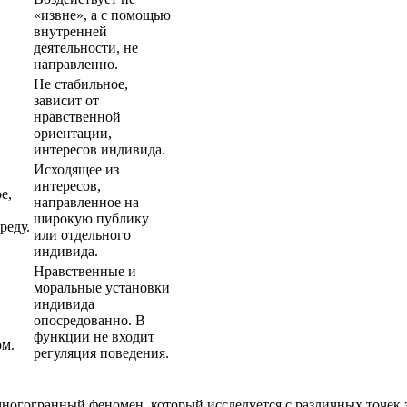
«извне», а с помощью
внутренней
деятельности, не
направленно.
Не стабильное,
зависит от
нравственной
ориентации,
интересов индивида.
Исходящее из
интересов,
е,
направленное на
широкую публику
реду.
или отдельного
индивида.
Нравственные и
моральные установки
индивида
опосредованно. В
функции не входит
ом.
регуляция поведения.
ногогранный феномен, который исследуется с различных точек з