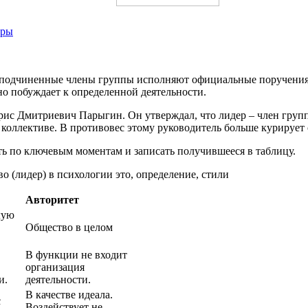
еры
го подчиненные члены группы исполняют официальные поручения
о побуждает к определенной деятельности.
орис Дмитриевич Парыгин. Он утверждал, что лидер – член груп
 коллективе. В противовес этому руководитель больше курируе
ь по ключевым моментам и записать получившееся в таблицу.
Авторитет
лую
Общество в целом
В функции не входит
организация
и.
деятельности.
В качестве идеала.
с
Воздействует не