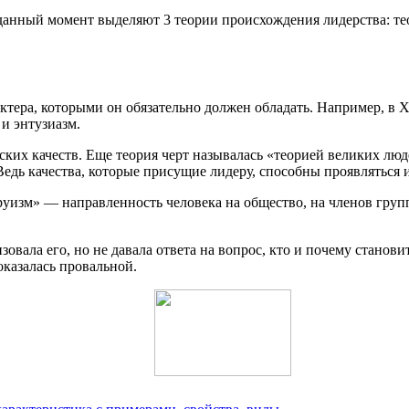
нный момент выделяют 3 теории происхождения лидерства: теор
тера, которыми он обязательно должен обладать. Например, в X
и энтузиазм.
ских качеств. Еще теория черт называлась «теорией великих лю
едь качества, которые присущие лидеру, способны проявляться и
руизм» — направленность человека на общество, на членов груп
изовала его, но не давала ответа на вопрос, кто и почему стано
оказалась провальной.