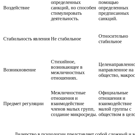
определенных
помощью
Воздействие
санкций, но способен
определенных
стимулировать
предписанных
деятельность.
санкций.
Относительно
Стабильность явления
Не стабильное
стабильное
Стихийное,
Целенаправленно
возникающее в
Возникновение
направленное на
межличностных
общество, макрос
отношениях.
Межличностные
Официальные
отношения и
отношения и
Предмет регуляции
взаимодействие
взаимодействие
членов малых групп,
малой группы с
создание микросреды.
обществом в цел
Лидерство в психологии представляет собой сложный и м