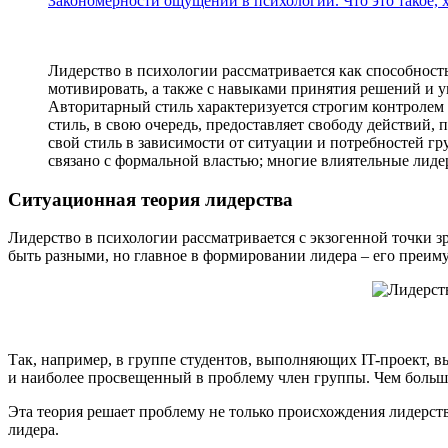
Закономерности ощущений в психологии. Что это такое, 
Лидерство в психологии рассматривается как способност
мотивировать, а также с навыками принятия решений и у
Авторитарный стиль характеризуется строгим контролем
стиль, в свою очередь, предоставляет свободу действий
свой стиль в зависимости от ситуации и потребностей гр
связано с формальной властью; многие влиятельные лиде
Ситуационная теория лидерства
Лидерство в психологии рассматривается с экзогенной точки з
быть разными, но главное в формировании лидера – его преи
Так, например, в группе студентов, выполняющих IT-проект, в
и наиболее просвещенный в проблему член группы. Чем больше
Эта теория решает проблему не только происхождения лидерст
лидера.