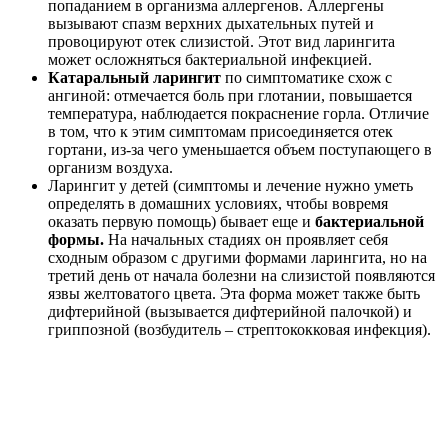
попаданием в организма аллергенов. Аллергены
вызывают спазм верхних дыхательных путей и
провоцируют отек слизистой. Этот вид ларингита
может осложняться бактериальной инфекцией.
Катаральный ларингит
по симптоматике схож с
ангиной: отмечается боль при глотании, повышается
температура, наблюдается покраснение горла. Отличие
в том, что к этим симптомам присоединяется отек
гортани, из-за чего уменьшается объем поступающего в
организм воздуха.
Ларингит у детей (симптомы и лечение нужно уметь
определять в домашних условиях, чтобы вовремя
оказать первую помощь) бывает еще и
бактериальной
формы.
На начальных стадиях он проявляет себя
сходным образом с другими формами ларингита, но на
третий день от начала болезни на слизистой появляются
язвы желтоватого цвета. Эта форма может также быть
дифтерийной (вызывается дифтерийной палочкой) и
гриппозной (возбудитель – стрептококковая инфекция).