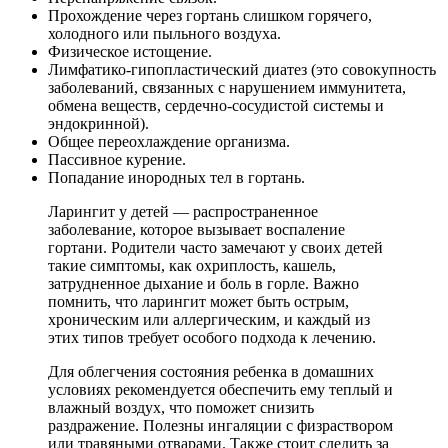
Прохождение через гортань слишком горячего,
холодного или пыльного воздуха.
Физическое истощение.
Лимфатико-гипопластический диатез (это совокупность
заболеваний, связанных с нарушением иммунитета,
обмена веществ, сердечно-сосудистой системы и
эндокринной).
Общее переохлаждение организма.
Пассивное курение.
Попадание инородных тел в гортань.
Ларингит у детей — распространенное
заболевание, которое вызывает воспаление
гортани. Родители часто замечают у своих детей
такие симптомы, как охриплость, кашель,
затрудненное дыхание и боль в горле. Важно
помнить, что ларингит может быть острым,
хроническим или аллергическим, и каждый из
этих типов требует особого подхода к лечению.
Для облегчения состояния ребенка в домашних
условиях рекомендуется обеспечить ему теплый и
влажный воздух, что поможет снизить
раздражение. Полезны ингаляции с физраствором
или травяными отварами. Также стоит следить за