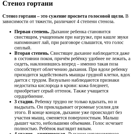
Стеноз гортани
Стеноз гортани – это сужение просвета голосовой щели.
В
зависимости от тяжести, различают 4 степени стеноза.
Первая степень.
Дыхание ребенка становится
свистящим, учащенным при нагрузке, при кашле звуки
напоминают лай, при разговоре слышится, что голос
сиплый.
Вторая степень.
Свистящее дыхание наблюдается даже
в состоянии покоя, причём ребёнку удобнее не лежать, а
сидеть, наклонившись вперед – именно такая поза
способствует облегчению дыхания. При вдохе ребенку
приходится задействовать мышцы грудной клетки, вдох
дается с трудом. Визуально наблюдаются признаки
недостатка кислорода в крови: кожа бледнеет,
приобретает серый оттенок. Также учащается
сердцебиение.
3 стадия.
Ребенку трудно не только вдыхать, но и
выдыхать. Он прикладывает огромные усилия для
этого. В конце концов, дыхание уже происходит без
участия мышц, сменяется поверхностным. Малыш
дышит часто, небольшими объемами. Голос исчезает
полностью. Ребёнок выглядит вялым.
4 стадия – критическая.
Дыхание неравномерное,