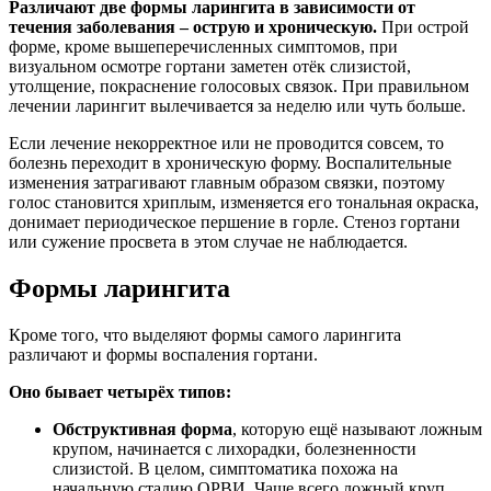
Различают две формы ларингита в зависимости от
течения заболевания – острую и хроническую.
При острой
форме, кроме вышеперечисленных симптомов, при
визуальном осмотре гортани заметен отёк слизистой,
утолщение, покраснение голосовых связок. При правильном
лечении ларингит вылечивается за неделю или чуть больше.
Если лечение некорректное или не проводится совсем, то
болезнь переходит в хроническую форму. Воспалительные
изменения затрагивают главным образом связки, поэтому
голос становится хриплым, изменяется его тональная окраска,
донимает периодическое першение в горле. Стеноз гортани
или сужение просвета в этом случае не наблюдается.
Формы ларингита
Кроме того, что выделяют формы самого ларингита
различают и формы воспаления гортани.
Оно бывает четырёх типов:
Обструктивная форма
, которую ещё называют ложным
крупом, начинается с лихорадки, болезненности
слизистой. В целом, симптоматика похожа на
начальную стадию ОРВИ. Чаще всего ложный круп