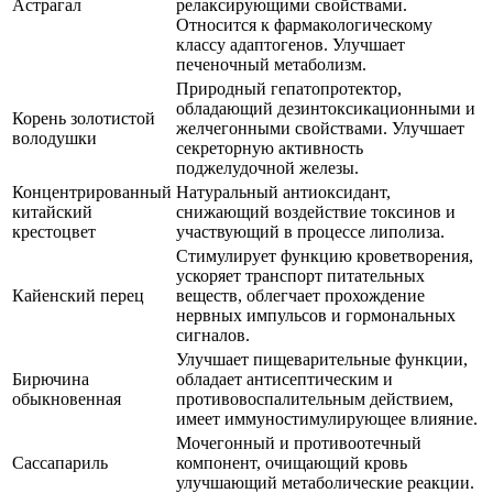
Астрагал
релаксирующими свойствами.
Относится к фармакологическому
классу адаптогенов. Улучшает
печеночный метаболизм.
Природный гепатопротектор,
обладающий дезинтоксикационными и
Корень золотистой
желчегонными свойствами. Улучшает
володушки
секреторную активность
поджелудочной железы.
Концентрированный
Натуральный антиоксидант,
китайский
снижающий воздействие токсинов и
крестоцвет
участвующий в процессе липолиза.
Стимулирует функцию кроветворения,
ускоряет транспорт питательных
Кайенский перец
веществ, облегчает прохождение
нервных импульсов и гормональных
сигналов.
Улучшает пищеварительные функции,
Бирючина
обладает антисептическим и
обыкновенная
противовоспалительным действием,
имеет иммуностимулирующее влияние.
Мочегонный и противоотечный
Сассапариль
компонент, очищающий кровь
улучшающий метаболические реакции.