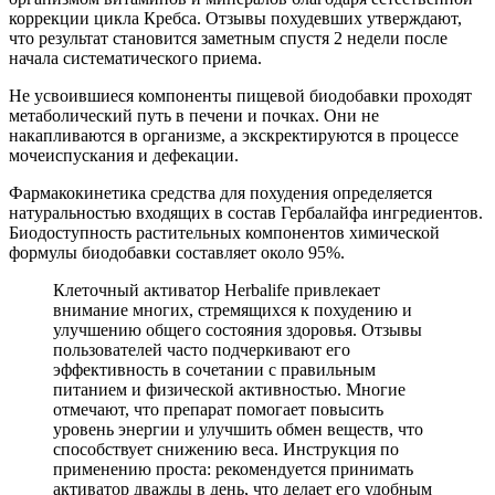
коррекции цикла Кребса. Отзывы похудевших утверждают,
что результат становится заметным спустя 2 недели после
начала систематического приема.
Не усвоившиеся компоненты пищевой биодобавки проходят
метаболический путь в печени и почках. Они не
накапливаются в организме, а экскректируются в процессе
мочеиспускания и дефекации.
Фармакокинетика средства для похудения определяется
натуральностью входящих в состав Гербалайфа ингредиентов.
Биодоступность растительных компонентов химической
формулы биодобавки составляет около 95%.
Клеточный активатор Herbalife привлекает
внимание многих, стремящихся к похудению и
улучшению общего состояния здоровья. Отзывы
пользователей часто подчеркивают его
эффективность в сочетании с правильным
питанием и физической активностью. Многие
отмечают, что препарат помогает повысить
уровень энергии и улучшить обмен веществ, что
способствует снижению веса. Инструкция по
применению проста: рекомендуется принимать
активатор дважды в день, что делает его удобным