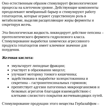
Оно естественным образом стимулирует физиологические
процессы на клеточном уровне. Действующие компоненты
преодолевают мембранный барьер и стимулируют работу
гепатоцитов, которые играют существенную роль в
метаболизме, выделяя расщепляющие жиры ферменты и
секретируя желчь.
Эта биологическая жидкость ликвидирует действие пепсина –
протеолитического фермента гидролизного класса.
Стимулирование выработки химически агрессивного
продукта гепатоцитов имеет ключевое значение для
похудения.
Желчная кислота:
эмульгирует липидные фракции;
участвует в образовании мицелл;
улучшает моторику тонкого кишечника;
задействована в выработке холецистокинина и
секретина – гастроинтенсинальных гормонов;
препятствует адгезии патогенных микроорганизмов и
белковых агрегатов благодаря взаимодействию с
клетками слизистого покрытия желчевыводящих путей.
Стимулирование продукции этого вещества Гербалайфом –