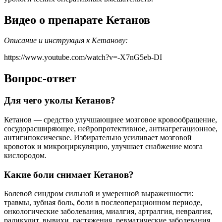
Видео о препарате Кетанов
Описание и инструкция к Кетанову:
https://www.youtube.com/watch?v=-X7nG5eb-DI
Вопрос-ответ
Для чего уколы Кетанов?
Кетанов — средство улучшающиее мозговое кровообращение,
сосудорасширяющее, нейропротективное, антиагрегационное,
антигипоксическое. Избирательно усиливает мозговой
кровоток и микроциркуляцию, улучшает снабжение мозга
кислородом.
Какие боли снимает Кетанов?
Болевой синдром сильной и умеренной выраженности:
травмы, зубная боль, боли в послеоперационном периоде,
онкологические заболевания, миалгия, артралгия, невралгия,
радикулит, вывихи, растяжения, ревматические заболевания.