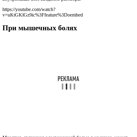
https://youtube.com/watch?
v=uKtGKlGz9ic%3Ffeature%3Doembed
При мышечных болях