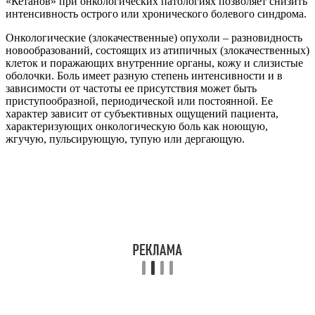
«Кетанов» при онкологических патологиях позволяет снизить
интенсивность острого или хронического болевого синдрома.
Онкологические (злокачественные) опухоли – разновидность
новообразований, состоящих из атипичных (злокачественных)
клеток и поражающих внутренние органы, кожу и слизистые
оболочки. Боль имеет разную степень интенсивности и в
зависимости от частоты ее присутствия может быть
приступообразной, периодической или постоянной. Ее
характер зависит от субъективных ощущений пациента,
характеризующих онкологическую боль как ноющую,
жгучую, пульсирующую, тупую или дергающую.