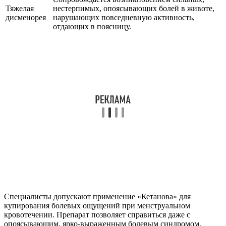
Тяжелая
нестерпимых, опоясывающих болей в животе,
дисменорея
нарушающих повседневную активность,
отдающих в поясницу.
Специалисты допускают применение «Кетанова» для
купирования болевых ощущений при менструальном
кровотечении. Препарат позволяет справиться даже с
опоясывающим, ярко-выраженным болевым синдромом,