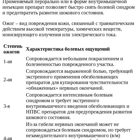
Применяемый перорально или в форме внутримышечной
инъекции препарат позволяет быстро снять болевой синдром
и предотвратить развитие шокового состояния.
Ожог – вид повреждения кожи, связанный с травматическим
действием высокой температуры, химических веществ,
ионизирующего излучения или электрического тока.
Степень
Характеристика болевых ощущений
ожогов
Сопровождается небольшим покраснением и
1-ая
болезненностью поврежденного участка.
Сопровождаются выраженной болью, требующей
экстренного применения обезболивающих
2-ая
препаратов для купирования чувствительности
«обнаженных» нервных окончаний.
Сопровождается интенсивным болевым
синдромом и требует экстренного
3-я
внутримышечного введения обезболивающих и
НПВС препаратов для предупреждения развития
шокового состояния.
Из-за гибели нервных окончаний может не
сопровождаться болевым синдромом, но требует
незамедлительного внутримышечного (в/м)
4-ая