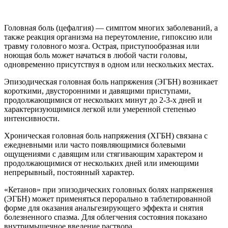
Головная боль (цефалгия) — симптом многих заболеваний, а
также реакция организма на переутомление, гипоксию или
травму головного мозга. Острая, приступообразная или
ноющая боль может начаться в любой части головы,
одновременно присутствуя в одном или нескольких местах.
Эпизодическая головная боль напряжения (ЭГБН) возникает
короткими, двусторонними и давящими приступами,
продолжающимися от нескольких минут до 2-3-х дней и
характеризующимися легкой или умеренной степенью
интенсивности.
Хроническая головная боль напряжения (ХГБН) связана с
ежедневными или часто появляющимися болевыми
ощущениями с давящим или стягивающим характером и
продолжающимися от нескольких дней или имеющими
непрерывный, постоянный характер.
«Кетанов» при эпизодических головных болях напряжения
(ЭГБН) может применяться перорально в таблетированной
форме для оказания анальгезирующего эффекта и снятия
болезненного спазма. Для облегчения состояния показано
внутримышечное введение раствора.