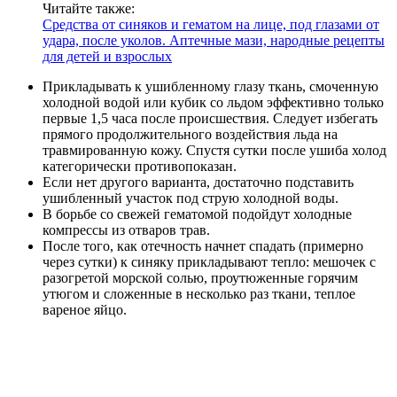
Читайте также:
Средства от синяков и гематом на лице, под глазами от
удара, после уколов. Аптечные мази, народные рецепты
для детей и взрослых
Прикладывать к ушибленному глазу ткань, смоченную
холодной водой или кубик со льдом эффективно только
первые 1,5 часа после происшествия. Следует избегать
прямого продолжительного воздействия льда на
травмированную кожу. Спустя сутки после ушиба холод
категорически противопоказан.
Если нет другого варианта, достаточно подставить
ушибленный участок под струю холодной воды.
В борьбе со свежей гематомой подойдут холодные
компрессы из отваров трав.
После того, как отечность начнет спадать (примерно
через сутки) к синяку прикладывают тепло: мешочек с
разогретой морской солью, проутюженные горячим
утюгом и сложенные в несколько раз ткани, теплое
вареное яйцо.