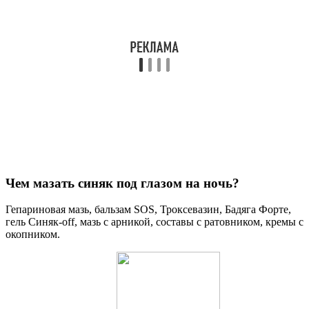
Чем мазать синяк под глазом на ночь?
Гепариновая мазь, бальзам SOS, Троксевазин, Бадяга Форте,
гель Синяк-оff, мазь с арникой, составы с ратовником, кремы с
окопником.