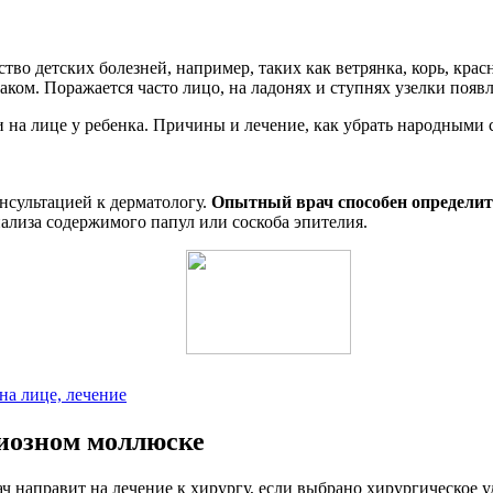
во детских болезней, например, таких как ветрянка, корь, крас
ком. Поражается часто лицо, на ладонях и ступнях узелки появл
нсультацией к дерматологу.
Опытный врач способен определит
ализа содержимого папул или соскоба эпителия.
на лице, лечение
гиозном моллюске
ч направит на лечение к хирургу, если выбрано хирургическое у