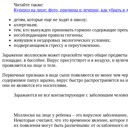
Читайте также:
Купероз на лице: фото, причины и лечение, как убрать в
детям, которые еще не ходят в школу;
аллергикам;
тем, кто вынужден принимать гормоно содержащие преп
несоблюдающим правила гигиены;
живушим в нездоровых экологических условиях;
подвергающимся стрессу и переутомлению.
Заражение моллюском может произойти через общие предметы б
площадке, в бассейне. Вирус присутствует и в воздухе, и вулич
проявляется на лице и теле.
Первичные признаки в виде сыпи появляются не менее чем чере
содержимое папул заразно, вирус быстро распространяется на 
они не являются его носителями.
Заражаются не все контактирующие с заболевшим человек
Моллюски на лице у ребенка – это вирусное заболевание
Некоторые считают, что это временное явление, которое
их появления могут быть различными: от ослабленного и