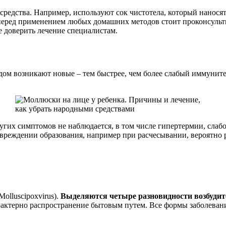
средства. Например, используют сок чистотела, который наносят
еред применением любых домашних методов стоит проконсульти
ше доверить лечение специалистам.
дом возникают новые – тем быстрее, чем более слабый иммуните
ругих симптомов не наблюдается, в том числе гипертермии, слаб
реждении образования, например при расчесывании, вероятно 
olluscipoxvirus).
Выделяются четыре разновидности возбудит
характерно распространение бытовым путем. Все формы заболева