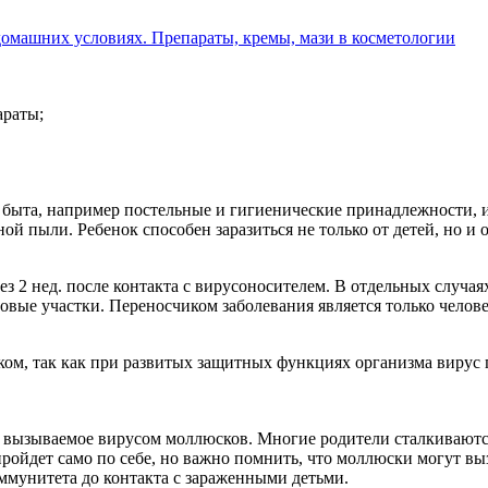
 домашних условиях. Препараты, кремы, мази в косметологии
араты;
ыта, например постельные и гигиенические принадлежности, игр
ной пыли. Ребенок способен заразиться не только от детей, но и
з 2 нед. после контакта с вирусоносителем. В отдельных случая
новые участки. Переносчиком заболевания является только чело
ом, так как при развитых защитных функциях организма вирус 
, вызываемое вирусом моллюсков. Многие родители сталкиваютс
 пройдет само по себе, но важно помнить, что моллюски могут 
ммунитета до контакта с зараженными детьми.