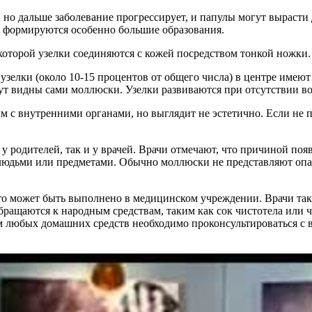
, но дальше заболевание прогрессирует, и папулы могут вырасти
го формируются особенно большие образования.
 которой узелки соединяются с кожей посредством тонкой ножки.
зелки (около 10-15 процентов от общего числа) в центре имеют у
т видны сами моллюски. Узелки развиваются при отсутствии во
 с внутренними органами, но выглядит не эстетично. Если не п
у родителей, так и у врачей. Врачи отмечают, что причиной поя
и людьми или предметами. Обычно моллюски не представляют опа
что может быть выполнено в медицинском учреждении. Врачи та
ращаются к народным средствам, таким как сок чистотела или че
м любых домашних средств необходимо проконсультироваться с 