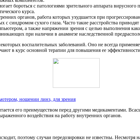
важных компонентов.
могает бороться с патологиями зрительного аппарата вирусного
ического курса.
ренних органов, работа которых ухудшается при прогрессирован
ых с синдромом сухого глаза. Часто такие расстройства приводя
компьютером, а также напряжении зрения с целью выполнения ка
возникающих при наличии в анамнезе наследственной предраспо
некоторых воспалительных заболеваний. Оно не всегда применяет
ючают в курс основной терапии для повышения ее эффективност
пьютером, ношении линз, для зрения
итается его преимуществом перед другими медикаментами. Вса
выраженного воздействия на работу внутренних органов.
оисходит, поэтому случаи передозировки не известны. Несмотря