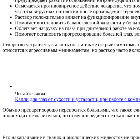
предупреждает развитие осложнений на фоне дефицита 
Отмечается противовирусное действие лекарства, что по
частоты вирусных патологий после прохождения терапевт
Раствор положительно влияет на функционирование внут
Помогает восстановить баланс слезной жидкости у больн
Облегчает нагрузку на глаза при длительной работе за 
Помогает остановить прогрессирование болезней глаз, 
Лекарство устраняет усталость глаз, а также острые симптомы 
относится к агрессивным медикаментам, но раствор часто вкл
Читайте также:
Капли для глаз от сухости и усталости, при работе с ком
Обычно препарат хорошо переносится больными, что также сч
происходит незначительно, поэтому ингредиент не оказывает 
Его накапливание в тканях и биологических жидкостях не пр