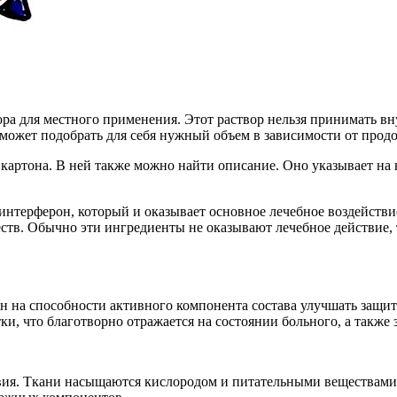
а для местного применения. Этот раствор нельзя принимать внут
может подобрать для себя нужный объем в зависимости от продо
з картона. В ней также можно найти описание. Оно указывает 
интерферон, который и оказывает основное лечебное воздействи
тв. Обычно эти ингредиенты не оказывают лечебное действие, т
ан на способности активного компонента состава улучшать защ
и, что благотворно отражается на состоянии больного, а также 
ия. Ткани насыщаются кислородом и питательными веществами, 