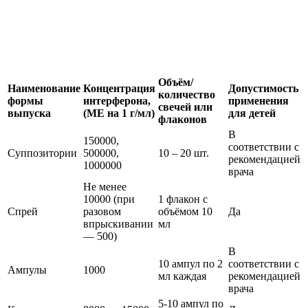
Объём/
Наименование
Концентрация
Допустимость
количество
формы
интерферона,
применения
свечей или
выпуска
(МЕ на 1 г/мл)
для детей
флаконов
В
150000,
соответствии с
Суппозитории
500000,
10 – 20 шт.
рекомендацией
1000000
врача
Не менее
10000 (при
1 флакон с
Спрей
разовом
объёмом 10
Да
впрыскивании
мл
— 500)
В
10 ампул по 2
соответствии с
Ампулы
1000
мл каждая
рекомендацией
врача
5-10 ампул по