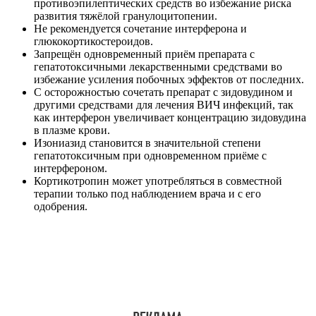
противоэпилептических средств во избежание риска
развития тяжёлой гранулоцитопении.
Не рекомендуется сочетание интерферона и
глюкокортикостероидов.
Запрещён одновременный приём препарата с
гепатотоксичными лекарственными средствами во
избежание усиления побочных эффектов от последних.
С осторожностью сочетать препарат с зидовудином и
другими средствами для лечения ВИЧ инфекций, так
как интерферон увеличивает концентрацию зидовудина
в плазме крови.
Изониазид становится в значительной степени
гепатотоксичным при одновременном приёме с
интерфероном.
Кортикотропин может употребляться в совместной
терапии только под наблюдением врача и с его
одобрения.