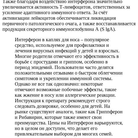
Также благодаря воздействию интерферона значительно
увеличивается активность Т-лимфоцитов, ответственных за
усиление адаптивного иммунного ответа. За счёт
активизации лейкоцитов обеспечивается ликвидация
первичного патологического очага, а также восстанавливается
продукция секреторного иммуноглобулина А (S lgA).
Интерферон в каплях для носа – популярное
средство, используемое для профилактики и
лечения вирусных инфекций у детей и взрослых.
Многие родители отмечают его эффективность в
борьбе с простудами и гриппом, особенно в
период эпидемий. Пользователи часто делятся
положительными отзывами о быстром облегчении
симптомов и укреплении иммунной системы.
Однако не все так однозначно: некоторые
отмечают возможные побочные эффекты, такие
как жжение в носу или аллергические реакции.
Инструкция к препарату рекомендует строго
следовать дозировке, особенно для детей. На
рынке существуют аналоги, такие как Гриппферон
и Рибавирин, которые также имеют свои
преимущества. Цены на Интерферон варьируются,
но в целом он доступен, что делает его
привлекательным выбором для многих семей.