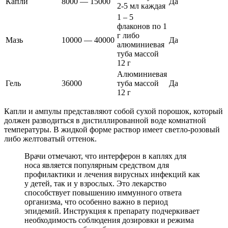
Капли
8000 — 15000
Да
2-5 мл каждая
1 – 5
флаконов по 1
г либо
Мазь
10000 — 40000
Да
алюминиевая
туба массой
12 г
Алюминиевая
Гель
36000
туба массой
Да
12 г
Капли и ампулы представляют собой сухой порошок, который
должен разводиться в дистиллированной воде комнатной
температуры. В жидкой форме раствор имеет светло-розовый
либо желтоватый оттенок.
Врачи отмечают, что интерферон в каплях для
носа является популярным средством для
профилактики и лечения вирусных инфекций как
у детей, так и у взрослых. Это лекарство
способствует повышению иммунного ответа
организма, что особенно важно в период
эпидемий. Инструкция к препарату подчеркивает
необходимость соблюдения дозировки и режима