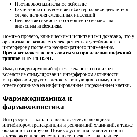
Противовоспалительное действие.
Бактериостатическое и антибактериальное действие в
случае наличия смешанных инфекций.
Высокая активность по отношению ко многим
вирусным инфекциям.
Помимо прочего, клиническими испытаниями доказано, что у
организма не развивается лекарственная устойчивость к
интерферону после его неоднократного применения.
Препарат может использоваться и при лечении инфекций
гриппов H1N1 и H5N1.
Иммуномодулирующий эффект лекарства возникает
вследствие стимулирования интерфероном активности
макрофагов и других клеток, участвующих в иммунном
ответе организма на инфицированные (поражённые) клетки.
Фармакодинамика и
фармакокинетика
Интерферон — капли в нос для детей, являющиеся
ингибитором транскрипций и репликаций хламидий, а также
большинства вирусов. Помимо усиления резистентности
клеток, активное вещество предупреждает дальнейшее