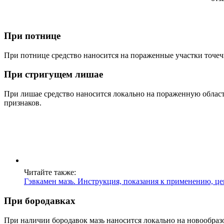
При потнице
При потнице средство наносится на пораженные участки точечн
При стригущем лишае
При лишае средство наносится локально на пораженную область 
признаков.
Читайте также:
Гэвкамен мазь. Инструкция, показания к применению, це
При бородавках
При наличии бородавок мазь наносится локально на новообразо