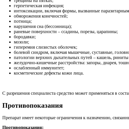
трещины на пятках;
герпетическая инфекция;
интоксикации, включая формы, вызванные паразитарным
обморожения конечностей;
потница;
нарушения сна (бессонница);
раневые поверхности – ссадины, порезы, царапины;
бородавки;
мозоли;
гиперемия слизистых оболочек;
болевой синдром, включая мышечные, суставные, головн
патологии верхних дыхательных путей – кашель, риниты
желудочно-кишечные расстройства: запоры, диарея, тошн
ослабленный иммунитет;
косметические дефекты кожи лица.
С разрешения специалиста средство может применяться в сост
Противопоказания
Препарат имеет некоторые ограничения к назначению, связанн
Противопоказания: