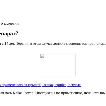
го аллергии.
епарат?
я с 14 лет. Терапия в этом случае должна проводиться под прис
по применению от прыщей, лишая, грибка, перхоти