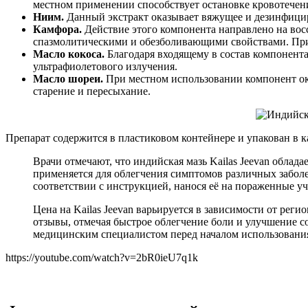
местном применении способствует остановке кровотечен
Ниим.
Данный экстракт оказывает вяжущее и дезинфицир
Камфора.
Действие этого компонента направлено на во
спазмолитическими и обезболивающими свойствами. Прим
Масло кокоса.
Благодаря входящему в состав компонента
ультрафиолетового излучения.
Масло шореи.
При местном использовании компонент ок
старение и пересыхание.
Препарат содержится в пластиковом контейнере и упакован в к
Врачи отмечают, что индийская мазь Kailas Jeevan обла
применяется для облегчения симптомов различных заболе
соответствии с инструкцией, нанося её на пораженные уча
Цена на Kailas Jeevan варьируется в зависимости от рег
отзывы, отмечая быстрое облегчение боли и улучшение с
медицинским специалистом перед началом использования
https://youtube.com/watch?v=2bR0ieU7q1k