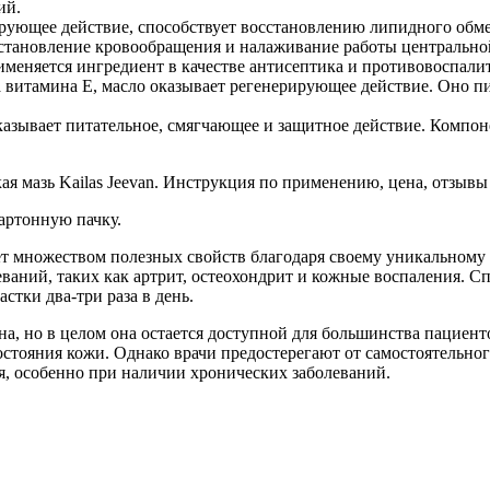
ий.
ующее действие, способствует восстановлению липидного обмена
сстановление кровообращения и налаживание работы центральн
еняется ингредиент в качестве антисептика и противовоспалит
 витамина E, масло оказывает регенерирующее действие. Оно пит
азывает питательное, смягчающее и защитное действие. Компон
артонную пачку.
дает множеством полезных свойств благодаря своему уникальному
ваний, таких как артрит, остеохондрит и кожные воспаления. С
стки два-три раза в день.
иона, но в целом она остается доступной для большинства пацие
остояния кожи. Однако врачи предостерегают от самостоятельног
, особенно при наличии хронических заболеваний.