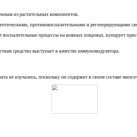
енным из растительных компонентов.
септическими, противовоспалительными и регенерирующими св
т воспалительные процессы на кожных покровах, купирует прист
вам средство выступает в качестве иммуномодулятора.
та не изучались, поскольку он содержит в своем составе мног