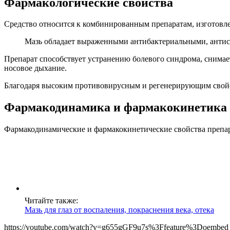
Фармакологические свойства
Средство относится к комбинированным препаратам, изготовл
Мазь обладает выраженными антибактериальными, анти
Препарат способствует устранению болевого синдрома, снимае
носовое дыхание.
Благодаря высоким противовирусным и регенерирующим свойст
Фармакодинамика и фармакокинетика
Фармакодинамические и фармакокинетические свойства препара
Читайте также:
Мазь для глаз от воспаления, покраснения века, отека
https://youtube.com/watch?v=g655gGF9u7s%3Ffeature%3Doembed