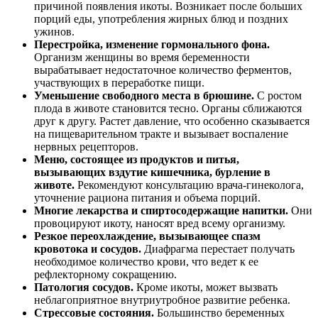
причиной появления икоты. Возникает после больших
порций еды, употребления жирных блюд и поздних
ужинов.
Перестройка, изменение гормонального фона.
Организм женщины во время беременности
вырабатывает недостаточное количество ферментов,
участвующих в переработке пищи.
Уменьшение свободного места в брюшине.
С ростом
плода в животе становится тесно. Органы сближаются
друг к другу. Растет давление, что особенно сказывается
на пищеварительном тракте и вызывает воспаление
нервных рецепторов.
Меню, состоящее из продуктов и питья,
вызывающих вздутие кишечника, бурление в
животе.
Рекомендуют консультацию врача-гинеколога,
уточнение рациона питания и объема порций.
Многие лекарства и спиртосодержащие напитки.
Они
провоцируют икоту, наносят вред всему организму.
Резкое переохлаждение, вызывающее спазм
кровотока и сосудов.
Диафрагма перестает получать
необходимое количество крови, что ведет к ее
рефлекторному сокращению.
Патология сосудов.
Кроме икоты, может вызвать
неблагоприятное внутриутробное развитие ребенка.
Стрессовые состояния.
Большинство беременных