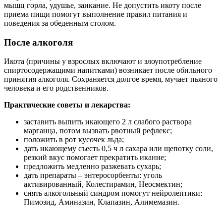
мышц горла, удушье, заикание. Не допустить икоту после
приема пищи помогут выполнение правил питания и
поведения за обеденным столом.
После алкоголя
Икота (причины у взрослых включают и злоупотребление
спиртосодержащими напитками) возникает после обильного
принятия алкоголя. Сохраняется долгое время, мучает пьяного
человека и его родственников.
Практические советы и лекарства:
заставить выпить икающего 2 л слабого раствора
марганца, потом вызвать рвотный рефлекс;
положить в рот кусочек льда;
дать икающему съесть 0,5 ч л сахара или щепотку соли,
резкий вкус помогает прекратить икание;
предложить медленно разжевать сухарь;
дать препараты – энтеросорбенты: уголь
активированный, Колестирамин, Неосмектин;
снять алкогольный синдром помогут нейролептики:
Пимозид, Аминазин, Клапазин, Алимемазин.