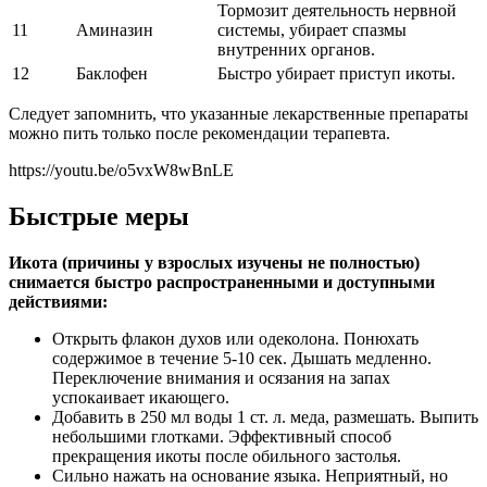
Тормозит деятельность нервной
11
Аминазин
системы, убирает спазмы
внутренних органов.
12
Баклофен
Быстро убирает приступ икоты.
Следует запомнить, что указанные лекарственные препараты
можно пить только после рекомендации терапевта.
https://youtu.be/o5vxW8wBnLE
Быстрые меры
Икота (причины у взрослых изучены не полностью)
снимается быстро распространенными и доступными
действиями:
Открыть флакон духов или одеколона. Понюхать
содержимое в течение 5-10 сек. Дышать медленно.
Переключение внимания и осязания на запах
успокаивает икающего.
Добавить в 250 мл воды 1 ст. л. меда, размешать. Выпить
небольшими глотками. Эффективный способ
прекращения икоты после обильного застолья.
Сильно нажать на основание языка. Неприятный, но