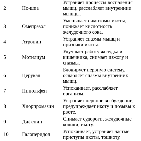
Устраняет процессы воспаления
2
Но-шпа
мышц, расслабляет внутренние
мышцы.
Уменьшает симптомы икоты,
3
Омепразол
понижает кислотность
желудочного сока.
Устраняет спазмы мышц и
4
Атропин
признаки икоты.
Улучшает работу желудка и
5
Мотилиум
кишечника, снимает изжогу и
спазмы.
Блокирует нервную систему,
6
Церукал
ослабляет спазмы внутренних
мышц.
Успокаивает, расслабляет
7
Пипольфен
организм.
Устраняет нервное возбуждение,
8
Хлорпромазин
предупреждает икоту и позывы к
рвоте.
Снимает судороги, желудочные
9
Дифенин
колики, икоту.
Успокаивает, устраняет частые
10
Галоперидол
приступы икоты, тошноту.