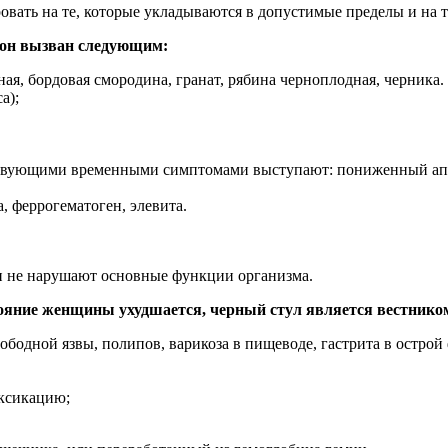
ать на те, которые укладываются в допустимые пределы и на т
 он вызван следующим:
ная, бордовая смородина, гранат, рябина черноплодная, черника.
а);
ующими временными симптомами выступают: пониженный аппетит
, феррогематоген, элевита.
и не нарушают основные функции организма.
тояние женщины ухудшается, черный стул является вестнико
одной язвы, полипов, варикоза в пищеводе, гастрита в острой
ксикацию;