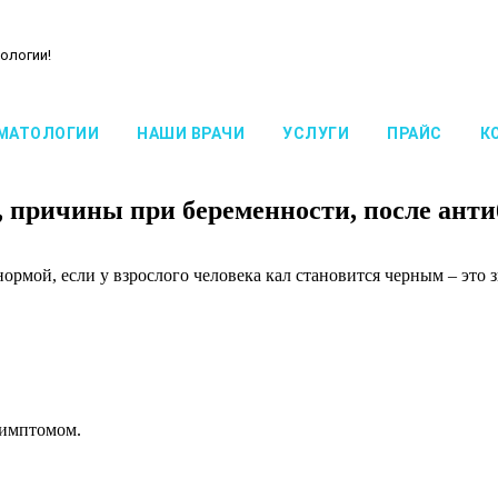
ологии!
МАТОЛОГИИ
НАШИ ВРАЧИ
УСЛУГИ
ПРАЙС
К
т, причины при беременности, после ант
ормой, если у взрослого человека кал становится черным – это з
симптомом.