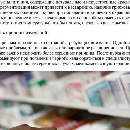
укты питания, содержащие натуральные и искусственные красит
 ферментизация может привести к несварению, наличие грибков
е язвенных болезней – кровь при попадании в кишечник окрашива
ь в последнее время – некоторые из них способны поменять цвет
отсутствия температуры), чтобы понять, насколько все серьезно.
ить причины изменений.
 признаком различных состояний, требующих внимания. Одной и
ные проблемы, такие как язвы или варикозное расширение вен. П
ако важно исключить более серьезные причины. После курса ант
мендуют при появлении черного кала обратиться к специалисту
иков или, в более серьезных случаях, медикаментозную терапию