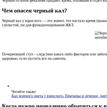
Черный оттенок фекалиям придают кровь, попавшая в отдел ки
Чем опасен черный кал?
Черный кал у взрослого — это значит, что настало время проа
слизистой, ни для функционирования ЖКТ.
Почерневший стул – следствие каких-либо факторов или забол
здоровью, если пустить все на самотек.
Читайте также:
Кал зеленого цвета у взрослого. Причины и лечение, ди
Когда нужно немедленно обратиться к 