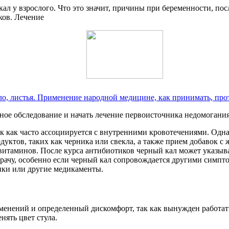
сло, листья. Применение народной медицине, как принимать, пр
ьное обследование и начать лечение первоисточника недомогания
ак как часто ассоциируется с внутренними кровотечениями. Одн
уктов, таких как черника или свекла, а также прием добавок с
витаминов. После курса антибиотиков черный кал может указыва
рачу, особенно если черный кал сопровождается другими симпто
ики или другие медикаменты.
менений и определенный дискомфорт, так как вынужден работат
нять цвет стула.