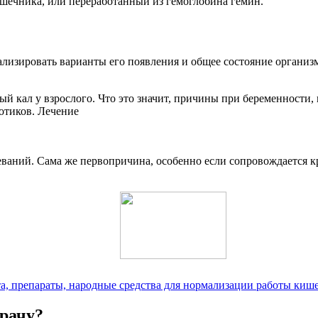
шечника, или переработанный из гемоглобина гемин.
нализировать варианты его появления и общее состояние органи
еваний. Сама же первопричина, особенно если сопровождается к
ета, препараты, народные средства для нормализации работы киш
врачу?