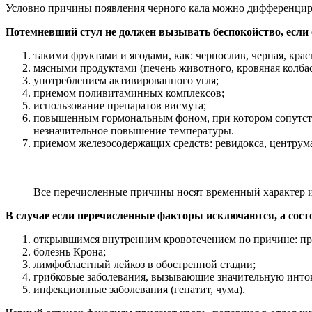
Условно причины появления черного кала можно дифференциров
Потемневший стул не должен вызывать беспокойство, если
такими фруктами и ягодами, как: чернослив, черная, крас
мясными продуктами (печень животного, кровяная колбас
употреблением активированного угля;
приемом поливитаминных комплексов;
использование препаратов висмута;
повышенным гормональным фоном, при котором сопутств
незначительное повышение температуры.
приемом железосодержащих средств: ревидокса, центрума
Все перечисленные причины носят временный характер 
В случае если перечисленные факторы исключаются, а сос
открывшимся внутренним кровотечением по причине: проб
болезнь Крона;
лимфобластный лейкоз в обостренной стадии;
грибковые заболевания, вызывающие значительную инто
инфекционные заболевания (гепатит, чума).