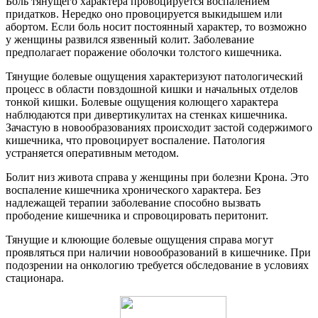
Боль тянущего характера провоцируется воспалением
придатков. Нередко оно провоцируется выкидышем или
абортом. Если боль носит постоянный характер, то возможно
у женщины развился язвенный колит. Заболевание
предполагает поражение оболочки толстого кишечника.
Тянущие болевые ощущения характеризуют патологический
процесс в области повздошной кишки и начальных отделов
тонкой кишки. Болевые ощущения колющего характера
наблюдаются при дивертикулитах на стенках кишечника.
Зачастую в новообразованиях происходит застой содержимого
кишечника, что провоцирует воспаление. Патология
устраняется оперативным методом.
Болит низ живота справа у женщины при болезни Крона. Это
воспаление кишечника хронического характера. Без
надлежащей терапии заболевание способно вызвать
прободение кишечника и спровоцировать перитонит.
Тянущие и клюющие болевые ощущения справа могут
проявляться при наличии новообразований в кишечнике. При
подозрении на онкологию требуется обследование в условиях
стационара.