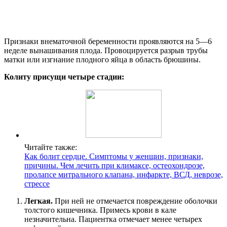
Признаки внематочной беременности проявляются на 5—6
неделе вынашивания плода. Провоцируется разрыв трубы
матки или изгнание плодного яйца в область брюшины.
Колиту присущи четыре стадии:
Читайте также:
Как болит сердце. Симптомы у женщин, признаки,
причины. Чем лечить при климаксе, остеохондрозе,
пролапсе митрального клапана, инфаркте, ВСД, неврозе,
стрессе
Легкая.
При ней не отмечается повреждение оболочки
толстого кишечника. Примесь крови в кале
незначительна. Пациентка отмечает менее четырех