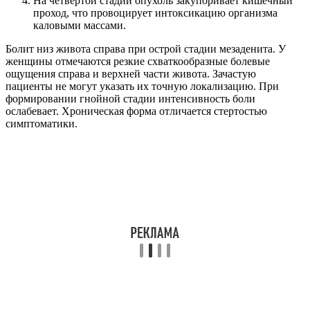
На четвертой стадии опухоль закупоривает кишечный
проход, что провоцирует интоксикацию организма
каловыми массами.
Болит низ живота справа при острой стадии мезаденита. У
женщины отмечаются резкие схваткообразные болевые
ощущения справа и верхней части живота. Зачастую
пациенты не могут указать их точную локализацию. При
формировании гнойной стадии интенсивность боли
ослабевает. Хроническая форма отличается стертостью
симптоматики.