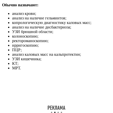
Обычно назначают:
анализ крови;
анализ на наличие гельминтов;
копрологическую диагностику каловых масс;
анализ на наличие дисбактериоза;
УЗИ брюшной области;
колоноскопию;
ректороманоскопию;
ирригоскопию;
ПЦР;
анализ каловых масс на кальпротектин;
УЗИ кишечника;
КТ;
МРТ.