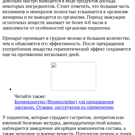
довольно быстро выводится в виде продуктов распада
некоторых ингредиентов. Стоит отметить, что большая часть
витаминов и минералов полностью усваивается в организме
женщины и не выводится из организма. Период эвакуации
остаточных веществ занимает не более 4-8 часов в
зависимости от особенностей организма пациентки.
Препарат проникает в грудное молоко в большом количестве,
чем и объясняется его эффективность. После прекращения
употребления лекарства терапевтический эффект сохраняется
еще на протяжении нескольких дней.
Читайте также:
Бромокриптин (Bromocriptine) для прекращения
лактации. Отзывы, инструкция по применению
У пациенток, которые страдают гастритом, энтеритом или
язвенной болезнью желудка, двенадцатиперстной кишки,
наблюдается замедление абсорбции компонентов состава, а
также неполное усвоение веществ. Патологии печени и почек