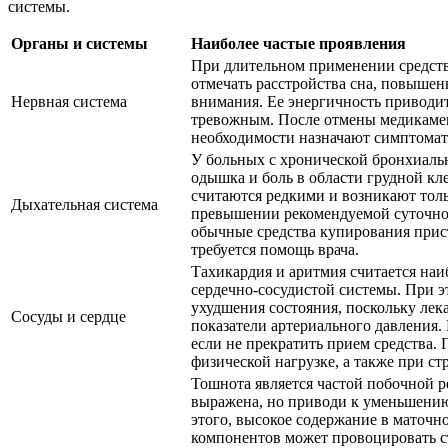
системы.
Органы и системы
Наиболее частые проявления
При длительном применении средств
отмечать расстройства сна, повыше
Нервная система
внимания. Ее энергичность приводит
тревожным. После отмены медикамент
необходимости назначают симптомат
У больных с хронической бронхиальн
одышка и боль в области грудной кле
считаются редкими и возникают тол
Дыхательная система
превышении рекомендуемой суточно
обычные средства купирования прист
требуется помощь врача.
Тахикардия и аритмия считается на
сердечно-сосудистой системы. При э
ухудшения состояния, поскольку лек
Сосуды и сердце
показатели артериального давления. 
если не прекратить прием средства.
физической нагрузке, а также при ст
Тошнота является частой побочной р
выражена, но приводи к уменьшени
этого, высокое содержание в маточ
компонентов может провоцировать с