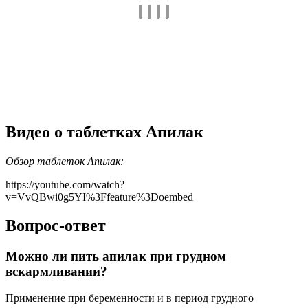
Видео о таблетках Апилак
Обзор таблеток Апилак:
https://youtube.com/watch?
v=VvQBwi0g5YI%3Ffeature%3Doembed
Вопрос-ответ
Можно ли пить апилак при грудном
вскармливании?
Применение при беременности и в период грудного