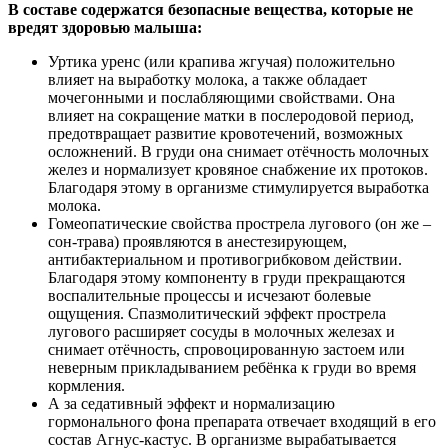
В составе содержатся безопасные вещества, которые не
вредят здоровью малыша:
Уртика уренс (или крапива жгучая) положительно
влияет на выработку молока, а также обладает
мочегонными и послабляющими свойствами. Она
влияет на сокращение матки в послеродовой период,
предотвращает развитие кровотечений, возможных
осложнений. В груди она снимает отёчность молочных
желез и нормализует кровяное снабжение их протоков.
Благодаря этому в организме стимулируется выработка
молока.
Гомеопатические свойства прострела лугового (он же –
сон-трава) проявляются в анестезирующем,
антибактериальном и противогрибковом действии.
Благодаря этому компоненту в груди прекращаются
воспалительные процессы и исчезают болевые
ощущения. Спазмолитический эффект прострела
лугового расширяет сосуды в молочных железах и
снимает отёчность, спровоцированную застоем или
неверным прикладыванием ребёнка к груди во время
кормления.
А за седативный эффект и нормализацию
гормонального фона препарата отвечает входящий в его
состав Агнус-кастус. В организме вырабатывается