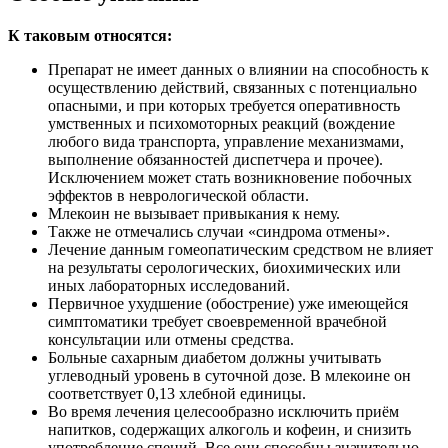
К таковым относятся:
Препарат не имеет данных о влиянии на способность к
осуществлению действий, связанных с потенциально
опасными, и при которых требуется оперативность
умственных и психомоторных реакций (вождение
любого вида транспорта, управление механизмами,
выполнение обязанностей диспетчера и прочее).
Исключением может стать возникновение побочных
эффектов в неврологической области.
Млекоин не вызывает привыкания к нему.
Также не отмечались случаи «синдрома отмены».
Лечение данным гомеопатическим средством не влияет
на результаты серологических, биохимических или
иных лабораторных исследований.
Первичное ухудшение (обострение) уже имеющейся
симптоматики требует своевременной врачебной
консультации или отмены средства.
Больные сахарным диабетом должны учитывать
углеводный уровень в суточной дозе. В млекоине он
соответствует 0,13 хлебной единицы.
Во время лечения целесообразно исключить приём
напитков, содержащих алкоголь и кофеин, и снизить
употребление специй. Все они способны значительно