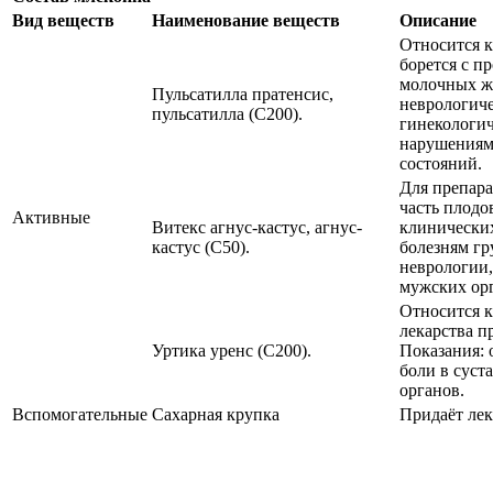
Вид веществ
Наименование веществ
Описание
Относится к
борется с п
молочных же
Пульсатилла пратенсис,
неврологич
пульсатилла (С200).
гинекологи
нарушениям
состояний.
Для препар
часть плодо
Активные
Витекс агнус-кастус, агнус-
клинически
кастус (С50).
болезням гр
неврологии,
мужских ор
Относится к
лекарства п
Уртика уренс (С200).
Показания: о
боли в суст
органов.
Вспомогательные
Сахарная крупка
Придаёт лек