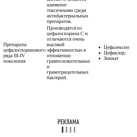
наименее
токсичными среди
антибактериальных
препаратов.
Производятся из
цефалоспорина С и
отличаются очень
Препараты
высокой
Цефалексин
цефалоспоринового
эффективностью в
Цефаклор;
ряда III-IV
отношении
Зиннат
поколения
грамположительных
и
грамотрицательных
бактерий.