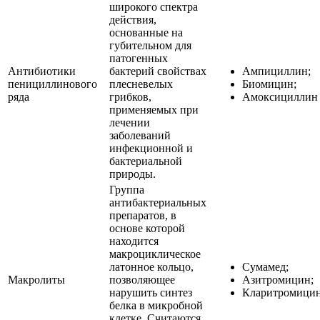
широкого спектра
действия,
основанные на
губительном для
патогенных
Антибиотики
бактерий свойствах
Ампициллин;
пенициллинового
плесневелых
Биомицин;
ряда
грибков,
Амоксициллин
применяемых при
лечении
заболеваний
инфекционной и
бактериальной
природы.
Группа
антибактериальных
препаратов, в
основе которой
находится
макроциклическое
латонное кольцо,
Сумамед;
Макролиты
позволяющее
Азитромицин;
нарушить синтез
Кларитромици
белка в микробной
клетке. Считаются