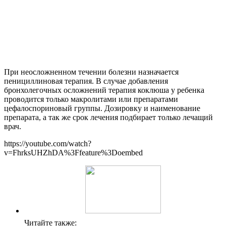
При неосложненном течении болезни назначается
пенициллиновая терапия. В случае добавления
бронхолегочных осложнений терапия коклюша у ребенка
проводится только макролитами или препаратами
цефалоспориновый группы. Дозировку и наименование
препарата, а так же срок лечения подбирает только лечащий
врач.
https://youtube.com/watch?
v=FhrksUHZhDA%3Ffeature%3Doembed
Читайте также: