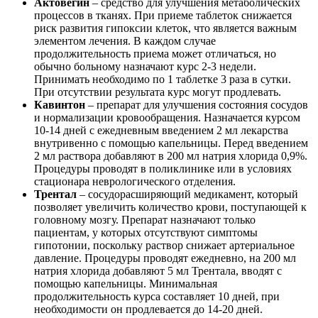
Актовегин
– средство для улучшения метаболических
процессов в тканях. При приеме таблеток снижается
риск развития гипоксии клеток, что является важным
элементом лечения. В каждом случае
продолжительность приема может отличаться, но
обычно больному назначают курс 2-3 недели.
Принимать необходимо по 1 таблетке 3 раза в сутки.
При отсутствии результата курс могут продлевать.
Кавинтон
– препарат для улучшения состояния сосудов
и нормализации кровообращения. Назначается курсом
10-14 дней с ежедневным введением 2 мл лекарства
внутривенно с помощью капельницы. Перед введением
2 мл раствора добавляют в 200 мл натрия хлорида 0,9%.
Процедуры проводят в поликлинике или в условиях
стационара неврологического отделения.
Трентал
– сосудорасширяющий медикамент, который
позволяет увеличить количество крови, поступающей к
головному мозгу. Препарат назначают только
пациентам, у которых отсутствуют симптомы
гипотонии, поскольку раствор снижает артериальное
давление. Процедуры проводят ежедневно, на 200 мл
натрия хлорида добавляют 5 мл Трентала, вводят с
помощью капельницы. Минимальная
продолжительность курса составляет 10 дней, при
необходимости он продлевается до 14-20 дней.