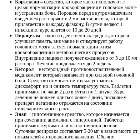
Кортексин
– средство, которое часто используют с
целью нормализации кровообращения в головном мозге
и устранения боли. Порошок перед внутримышечным
введением растворяют в 2 мл растворителя, который
прилагается к каждому флакону. В сутки делают 1
инъекцию, курс длится от 10 до 20 дней.
Пирацетам
– один из действенных средств, который
улучшает память, внимание и стимулирует работу
головного мозга за счет нормализации в нем
кровообращения и метаболических процессов.
Внутривенно пациент получает ежедневно от 5 до 10 мл
раствора. Лечение продолжается до 2 недель.
Кеторол
– нестероидный противовоспалительный
медикамент, который назначают при сильной головной
боли. Средство помогает не только устранить
дискомфорт, но и снизить температуру тела. Таблетки
принимают не чаще 2 раз в сутки по 1 штуке. Курс
лечения не должен длиться более 7 дней, поскольку
препарат негативно отражается на состоянии
пищеварительного тракта.
Энап
– гипотензивное средство, которое назначается
при сочетании аномалии с гипертонией. Таблетки
принимают курсами или на постоянной основе.
Суточная дозировка составляет 5-20 мг в зависимости от
показателей артериального давления. Обычно