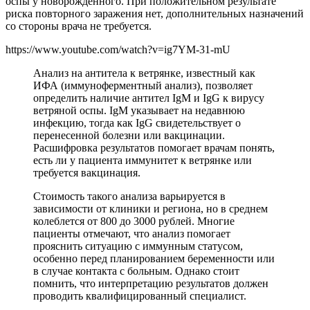
оспы у новорожденного. При положительном результате
риска повторного заражения нет, дополнительных назначений
со стороны врача не требуется.
https://www.youtube.com/watch?v=ig7YM-31-mU
Анализ на антитела к ветрянке, известный как
ИФА (иммуноферментный анализ), позволяет
определить наличие антител IgM и IgG к вирусу
ветряной оспы. IgM указывает на недавнюю
инфекцию, тогда как IgG свидетельствует о
перенесенной болезни или вакцинации.
Расшифровка результатов помогает врачам понять,
есть ли у пациента иммунитет к ветрянке или
требуется вакцинация.
Стоимость такого анализа варьируется в
зависимости от клиники и региона, но в среднем
колеблется от 800 до 3000 рублей. Многие
пациенты отмечают, что анализ помогает
прояснить ситуацию с иммунным статусом,
особенно перед планированием беременности или
в случае контакта с больным. Однако стоит
помнить, что интерпретацию результатов должен
проводить квалифицированный специалист.