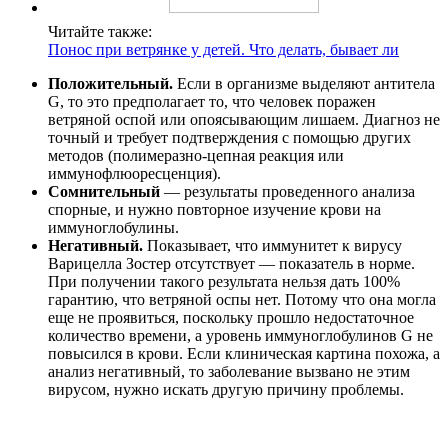
Читайте также:
Понос при ветрянке у детей. Что делать, бывает ли
Положительный.
Если в организме выделяют антитела
G, то это предполагает то, что человек поражен
ветряной оспой или опоясывающим лишаем. Диагноз не
точный и требует подтверждения с помощью других
методов (полимеразно-цепная реакция или
иммунофлюоресценция).
Сомнительный
— результаты проведенного анализа
спорные, и нужно повторное изучение крови на
иммуноглобулины.
Негативный.
Показывает, что иммунитет к вирусу
Варицелла Зостер отсутствует — показатель в норме.
При получении такого результата нельзя дать 100%
гарантию, что ветряной оспы нет. Потому что она могла
еще не проявиться, поскольку прошло недостаточное
количество времени, а уровень иммуноглобулинов G не
повысился в крови. Если клиническая картина похожа, а
анализ негативный, то заболевание вызвано не этим
вирусом, нужно искать другую причину проблемы.