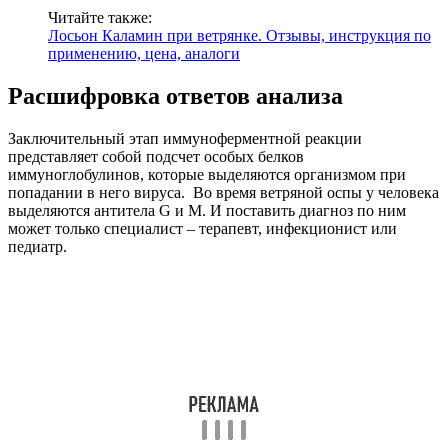
Читайте также:
Лосьон Каламин при ветрянке. Отзывы, инструкция по
применению, цена, аналоги
Расшифровка ответов анализа
Заключительный этап иммуноферментной реакции
представляет собой подсчет особых белков
иммуноглобулинов, которые выделяются организмом при
попадании в него вируса. Во время ветряной оспы у человека
выделяются антитела G и M. И поставить диагноз по ним
может только специалист – терапевт, инфекционист или
педиатр.