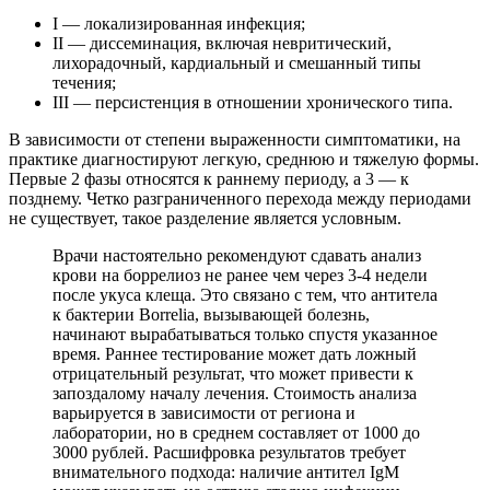
I — локализированная инфекция;
II — диссеминация, включая невритический,
лихорадочный, кардиальный и смешанный типы
течения;
III — персистенция в отношении хронического типа.
В зависимости от степени выраженности симптоматики, на
практике диагностируют легкую, среднюю и тяжелую формы.
Первые 2 фазы относятся к раннему периоду, а 3 — к
позднему. Четко разграниченного перехода между периодами
не существует, такое разделение является условным.
Врачи настоятельно рекомендуют сдавать анализ
крови на боррелиоз не ранее чем через 3-4 недели
после укуса клеща. Это связано с тем, что антитела
к бактерии Borrelia, вызывающей болезнь,
начинают вырабатываться только спустя указанное
время. Раннее тестирование может дать ложный
отрицательный результат, что может привести к
запоздалому началу лечения. Стоимость анализа
варьируется в зависимости от региона и
лаборатории, но в среднем составляет от 1000 до
3000 рублей. Расшифровка результатов требует
внимательного подхода: наличие антител IgM