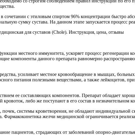
 необходимо со строгим соблюдением правил инструкции по его
щества.
 сочетании с этиловым спиртом 96% концентрации быстро абсо
альную сумку сустава. На данном этапе запускается процесс ре
ункции местного иммунитета, ускоряет процесс регенерации ко
ющие компоненты данного препарата равномерно распространяют
дства, усиливает местное кровообращение в мышцах, больных су
сного питания полезными веществами, а также лейкоцитов, пр
вием ее составляющих компонентов. Препарат обладает хорошей
кровоток, либо же поступают в его состав в незначительном ко
 почек, системы кроветворения, не обладают индивидуальной с
. Фармакокинетика желчи медицинской ограничивается реализа
мание пациентов, страдающих от заболеваний опорно-двигатель