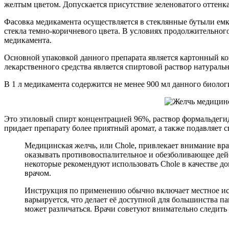
желтым цветом. Допускается присутствие зеленоватого оттенк
Фасовка медикамента осуществляется в стеклянные бутыли емк
стекла темно-коричневого цвета. В условиях продолжительног
медикамента.
Основной упаковкой данного препарата является картонный к
лекарственного средства является спиртовой раствор натурально
В 1 л медикамента содержится не менее 900 мл данного биоло
Это этиловый спирт концентрацией 96%, раствор формальдегид
придает препарату более приятный аромат, а также подавляет 
Медицинская желчь, или Chole, привлекает внимание вра
оказывать противовоспалительное и обезболивающее дейс
некоторые рекомендуют использовать Chole в качестве д
врачом.
Инструкция по применению обычно включает местное исп
варьируется, что делает её доступной для большинства 
может различаться. Врачи советуют внимательно следит