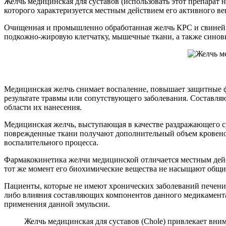
Желчь медицинская для суставов (использовать этот препарат
которого характеризуется местным действием его активного ве
Очищенная и промышленно обработанная желчь КРС и свиней в
подкожно-жировую клетчатку, мышечные ткани, а также синови
Медицинская желчь снимает воспаление, повышает защитные ф
результате травмы или сопутствующего заболевания. Составля
области их нанесения.
Медицинская желчь, выступающая в качестве раздражающего сре
поврежденные ткани получают дополнительный объем кровено
воспалительного процесса.
Фармакокинетика желчи медицинской отличается местным дейст
тот же момент его биохимические вещества не насыщают общий 
Пациенты, которые не имеют хронических заболеваний печени,
либо влияния составляющих компонентов данного медикамента
применения данной эмульсии.
Желчь медицинская для суставов (Chole) привлекает вни