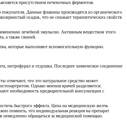
бъясняется присутствием печеночных ферментов.
о покупателя. Данные флаконы производятся из органического
козернистый осадок, что не снижает терапевтических свойств
применению лечебной эмульсии. Активным веществом этого
а, а также свиней.
ества, которые выполняют вспомогательную функцию.
та, нитрофурал и отдушка. Последнее химическое соединение
ты отмечают, что это натуральное средство может
остеоартритом. Однако мнения врачей разделяются:
ивают необходимость предварительной консультации с
достичь быстрого эффекта. Цена на медицинскую желчь
ажно помнить, что индивидуальная реакция на препарат
ов немедленно обращаться за медицинской помощью.