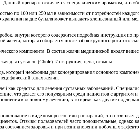
а. Данный препарат отличается специфическим ароматом, что о
остью по 100 или 250 мл в зависимости от потребностей каждог
о хранения на дне бутыля может выпадать хлопьевидный или мел
оробок, внутри которого содержится подробная инструкция по 
й желчи, которая собирается после забоя крупного рогатого скот
гического компонента. В состав желчи медицинской входят вещ
а, который необходим для консервирования основного компонен
специфический запах желчи.
чей как средство для лечения суставных заболеваний. Специалис
твие, что делает его популярным среди пациентов с артритом и 
ополнения к основному лечению, в то время как другие подчерк
ользование в виде компрессов или растираний, что позволяет 
пациентов. Отзывы пользователей часто положительные, однако в
ь за состоянием здоровья и при возникновении побочных эффект