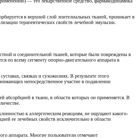
 применению) — это лекарственное средство, фармакодинамика
рбируется в верхний слой эпителиальных тканей, проникает в
ализации терапевтических свойств лечебной эмульсии.
стной и соединительной тканей, которые были повреждены в
ся по всему сегменту опорно-двигательного аппарата в
ставах, связках и сухожилиях. В результате этого
инимающих непосредственное участие в подавлении
 абсорбцией в ткани, в области которых он применяется. В
личестве.
клонностью к аллергическим реакциям, не ощущают какого-
цией ее лечебных свойств исключительно в области
ного аппарата. Многие пользователи отмечают