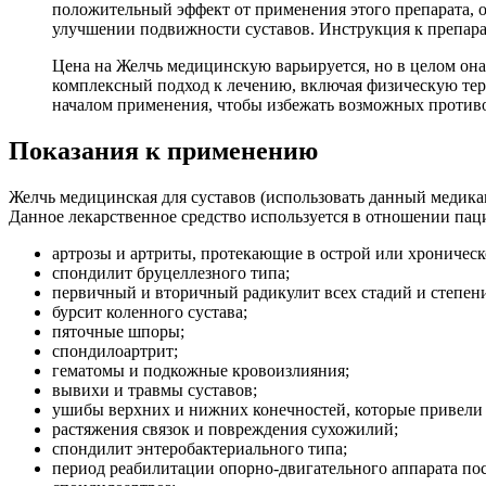
положительный эффект от применения этого препарата, 
улучшении подвижности суставов. Инструкция к препара
Цена на Желчь медицинскую варьируется, но в целом она
комплексный подход к лечению, включая физическую тер
началом применения, чтобы избежать возможных против
Показания к применению
Желчь медицинская для суставов (использовать данный медик
Данное лекарственное средство используется в отношении па
артрозы и артриты, протекающие в острой или хроническ
спондилит бруцеллезного типа;
первичный и вторичный радикулит всех стадий и степени
бурсит коленного сустава;
пяточные шпоры;
спондилоартрит;
гематомы и подкожные кровоизлияния;
вывихи и травмы суставов;
ушибы верхних и нижних конечностей, которые привели
растяжения связок и повреждения сухожилий;
спондилит энтеробактериального типа;
период реабилитации опорно-двигательного аппарата пос