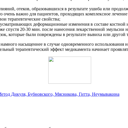
ияний, отеков, образовавшихся в результате ушиба или продол
о очень важно для пациентов, проходящих комплексное лечение
свои терапевтические свойства;
дусматривающих деформационные изменения в составе костной и
е спустя 20-30 мин. после нанесения лекарственной эмульсии н
зок, которые были повреждены в результате вывиха или другой 
 намного насыщеннее в случае одновременного использования 
ьный терапевтический эффект медикамента начинает проявлятьс
Метод Дикуля, Бубновского, Мясникова, Гитта, Неумывакина