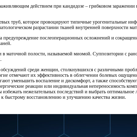
заживляющим действием при кандидозе – грибковом заражении 
иевых труб, которое провоцируют типичные урогенитальные инф
атологическом разрастании тканей внутренней поверхности мат
на предупреждение послеоперационных осложнений и сокращени
аней.
ии в маточной полости, называемой миомой. Суппозитории с 
.
обсуждений среди женщин, столкнувшихся с различными пробле
огие отмечают их эффективность в облегчении болевых ощущени
гают уменьшить воспаление и дискомфорт, а также способствуют
ллергические реакции или индивидуальная непереносимость комп
обы избежать нежелательных последствий и выбрать оптимальное 
 к быстрому восстановлению и улучшению качества жизни.