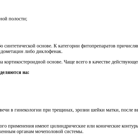
ной полости;
о синтетической основе. К категории фитопрепаратов причисля
ндометацин либо диклофенак.
 кортикостероидной основе. Чаще всего в качестве действующег
деляются на:
ного применения имеют цилиндрические или конические контур
аженным органам мочеполовой системы.