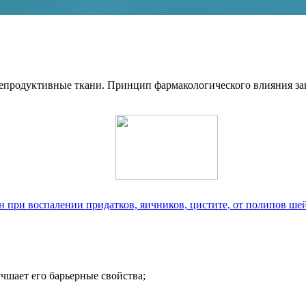
епродуктивные ткани. Принцип фармакологического влияния зав
 при воспалении придатков, яичников, цистите, от полипов шей
чшает его барьерные свойства;