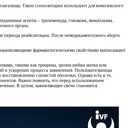
влагалища. Такие суппозитории используют для комплексного
екционные агенты – трихомонада, гонококк, микоплазма.
очного органа.
е периода реабилитации. После немедикаментозного аборта
ранозаживляющими фармакологическими свойствами выписывают
мами, такими как трещины, эрозия шейки матки или
й и ускорении процесса заживления. Пользовательницы
 восстановлению слизистой оболочки. Однако есть и те,
онентов. Важно помнить, что перед использованием
лечение. В целом, заживляющие свечи становятся