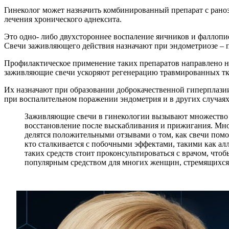
Гинеколог может назначить комбинированный препарат с рано
лечения хронического аднексита.
Это одно- либо двухстороннее воспаление яичников и фаллоп
Свечи заживляющего действия назначают при эндометриозе – п
Профилактическое применение таких препаратов направлено 
заживляющие свечи ускоряют регенерацию травмированных тк
Их назначают при образовании доброкачественной гиперплаз
при воспалительном поражении эндометрия и в других случаях
Заживляющие свечи в гинекологии вызывают множество 
восстановление после выскабливания и прижигания. Мн
делятся положительными отзывами о том, как свечи помо
кто сталкивается с побочными эффектами, такими как а
таких средств стоит проконсультироваться с врачом, чт
популярным средством для многих женщин, стремящихся