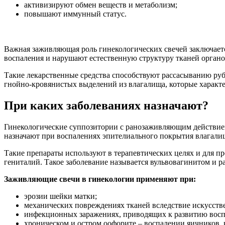
активизируют обмен веществ и метаболизм;
повышают иммунный статус.
Важная заживляющая роль гинекологических свечей заключает
воспаления и нарушают естественную структуру тканей орган
Такие лекарственные средства способствуют рассасыванию р
гнойно-кровянистых выделений из влагалища, которые характ
При каких заболеваниях назначают?
Гинекологические суппозитории с ранозаживляющим действие
назначают при воспалениях эпителиального покрытия влагалищ
Такие препараты используют в терапевтических целях и для 
гениталий. Такое заболевание называется вульвовагинитом и 
Заживляющие свечи в гинекологии применяют при:
эрозии шейки матки;
механических повреждениях тканей вследствие искусств
инфекционных заражениях, приводящих к развитию воспа
хроническом и остром оофорите – воспалении яичников, 