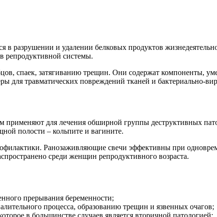
ся в разрушении и удалении белковых продуктов жизнедеятель
ов репродуктивной системы.
убцов, спаек, затягиванию трещин. Они содержат компоненты,
еры для травматических повреждений тканей и бактериально-ви
м применяют для лечения обширной группы деструктивных пато
ной полости – кольпите и вагините.
профилактики. Ранозаживляющие свечи эффективны при одновре
распространено среди женщин репродуктивного возраста.
енного прерывания беременности;
лительного процесса, образованию трещин и язвенных очагов;
которое в большинстве случаев является вторичной патологией;