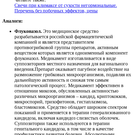
Свечи при климаксе от сухости негормональные.
Перечень без побочных эффектов, цены
Аналоги:
Флуконазол.
Это медицинское средство
разрабатывается российской фармацевтической
компанией и является представителем
противогрибковой группы препаратов, активным
веществом которых является одноименный компонент
флуконазол. Медикамент изготавливается в виде
суппозиториев местного назначения для вагинального
введения.Препарат оказывает пагубное воздействие на
размножение грибковых микроорганизмов, подавляя их
дальнейшую активность и снижая тем самым
патологический процесс. Медикамент эффективен в
отношении микозов, обусловленных активностью
различных микроорганизмов – кандид, криптококков,
микроспорий, трихофитонов, гистаплазмоза,
бластомикозов. Средство обладает широким спектром
показаний и применяется в терапии генерализованного
кандидоза, включая кандидоз слизистых оболочек.
Суппозитории также используются в терапии
генитального кандидоза, в том числе в качестве
профилактики развития болезни. Абсолютными