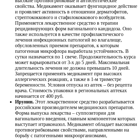
высокие противогрибковые и антисептические
свойства. Медикамент оказывает фунгицидное действие
и проявляет активность в отношении дерматофитов,
стрептококкового и стафилококкового возбудителя.
Применяется лекарственное средство в терапии
рецидивирующих форм вагинального кандидоза. Оно
также используется в качестве профилактического
лечения инфекционных патологий во влагалище,
обусловленных приемом препаратов, к которым
патогенная микрофлора выработала устойчивость. В
сутки назначается по 1 свече. Продолжительность курса
может варьироваться от 3-х до 5 дней. Максимальная
длительность лечения не должна превышать 10 дней.
Запрещается применять медикамент при высоких
аллергических реакциях, а также в 1-м триместре
беременности. Условия отпуска из аптек – без рецепта
врача. Стоимость упаковки в региональных аптеках
начинается от 400 руб.
Ирунин.
Этот лекарственное средство разрабатывается
российским производителем медицинских препаратов.
Форма выпуска лекарства – суппозитории для
вагинального введения, главным компонентом которых
выступает итраконазол. Медикамент обладает высокими
противогрибковыми свойствами, направленными на
борьбу с патогенными микроорганизмами,