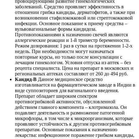
провоцирующими развитие гинекологических
заболеваний. Средство проявляет эффективность в
отношении грибка кандиды, дерматофитов, а также при
возникновении стафилококковой или стрептококковой
инфекции. Основное показание к приему средства –
вульвовагинальные формы кандидоза.
Противопоказаниями к назначению свечей являются
аллергические реакции и 1-й триместр беременности.
Режим дозирования: 1 раз в сутки на протяжении 1-2-х
недель. При необходимости могут назначаться
повторные курсы, но только после консультации с
лечащим гинекологом. Условия отпуска из аптек – без
рецепта специалиста. Цена на препарат в московских и
региональных аптеках составляют от 260 до 494 руб.
Кандид-B
Данное медицинское средство
изготавливается на фармацевтическом заводе в Индии в
виде суппозиториев для вагинального введения.
Препарат обладает широким спектром
противогрибковой активности, обусловленной
действием главного компонента – клотримазола. Он
подавляет деятельность и размножение патогенной
микрофлоры, в том числе к микроорганизмам, которые
проявляют устойчивость к другим противогрибковым
препаратам. Основные показания к назначению
лекарства: инфекционное поражение грибком кандиды,