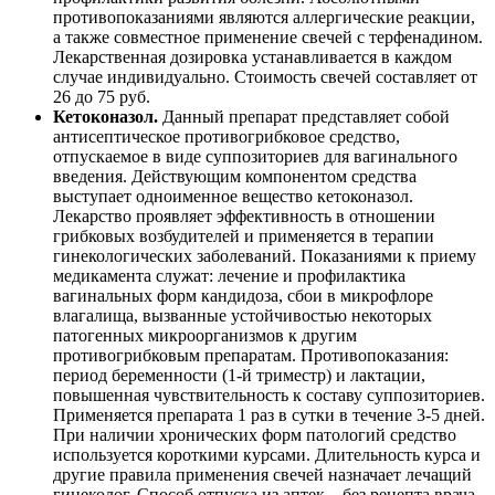
противопоказаниями являются аллергические реакции,
а также совместное применение свечей с терфенадином.
Лекарственная дозировка устанавливается в каждом
случае индивидуально. Стоимость свечей составляет от
26 до 75 руб.
Кетоконазол.
Данный препарат представляет собой
антисептическое противогрибковое средство,
отпускаемое в виде суппозиториев для вагинального
введения. Действующим компонентом средства
выступает одноименное вещество кетоконазол.
Лекарство проявляет эффективность в отношении
грибковых возбудителей и применяется в терапии
гинекологических заболеваний. Показаниями к приему
медикамента служат: лечение и профилактика
вагинальных форм кандидоза, сбои в микрофлоре
влагалища, вызванные устойчивостью некоторых
патогенных микроорганизмов к другим
противогрибковым препаратам. Противопоказания:
период беременности (1-й триместр) и лактации,
повышенная чувствительность к составу суппозиториев.
Применяется препарата 1 раз в сутки в течение 3-5 дней.
При наличии хронических форм патологий средство
используется короткими курсами. Длительность курса и
другие правила применения свечей назначает лечащий
гинеколог. Способ отпуска из аптек – без рецепта врача.