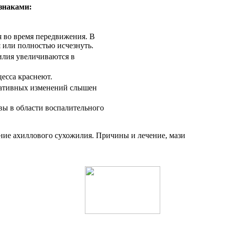
знаками:
я во время передвижения. В
 или полностью исчезнуть.
илия увеличиваются в
есса краснеют.
еративных изменений слышен
ы в области воспалительного