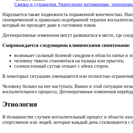
Связки и сухожилия. Укрепление витаминами, тренировк
Нарушается также подвижность пораженной конечностью. Напр
своевременной и правильно подобранной терапии воспалитель
который не проходит даже в состоянии покоя.
Дегенеративные изменения могут развиваться в месте, где сое
Сопровождается следующими клиническими симптомами:
возникает сильный болевой синдром в области пятки и л
человеку тяжело становиться на пальцы или прыгать;
голеностопный сустав отекает с обеих сторон.
В некоторых ситуациях уменьшается или полностью ограничи
Человеку больно на нее наступать. Важно в этой ситуации нез
воспалительного процесса. Дегенеративные изменения перейду
Этиология
В большинстве случаев воспалительный процесс в области ахи
спортсменов или людей, которые каждый день сталкиваются с