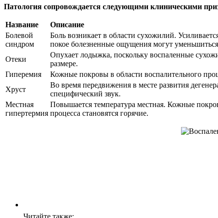
Патология сопровождается следующими клиническими при
Название
Описание
Болевой
Боль возникает в области сухожилий. Усиливаетс
синдром
покое болезненные ощущения могут уменьшиться
Опухает лодыжка, поскольку воспаленные сухож
Отеки
размере.
Гиперемия
Кожные покровы в области воспалительного проц
Во время передвижения в месте развития деген
Хруст
специфический звук.
Местная
Повышается температура местная. Кожные покров
гипертермия
процесса становятся горячие.
Читайте также: