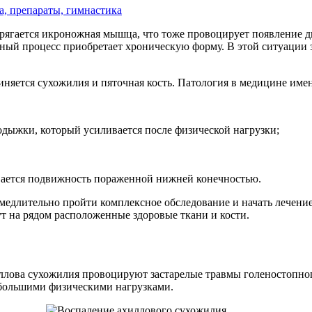
а, препараты, гимнастика
ягается икроножная мышца, что тоже провоцирует появление д
ный процесс приобретает хроническую форму. В этой ситуации
диняется сухожилия и пяточная кость. Патология в медицине име
одыжки, который усиливается после физической нагрузки;
вается подвижность пораженной нижней конечностью.
амедлительно пройти комплексное обследование и начать лечени
т на рядом расположенные здоровые ткани и кости.
ллова сухожилия провоцируют застарелые травмы голеностопног
 большими физическими нагрузками.