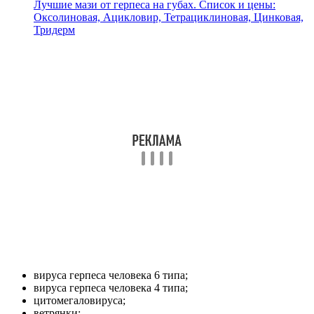
Лучшие мази от герпеса на губах. Список и цены:
Оксолиновая, Ацикловир, Тетрациклиновая, Цинковая,
Тридерм
вируса герпеса человека 6 типа;
вируса герпеса человека 4 типа;
цитомегаловируса;
ветрянки;