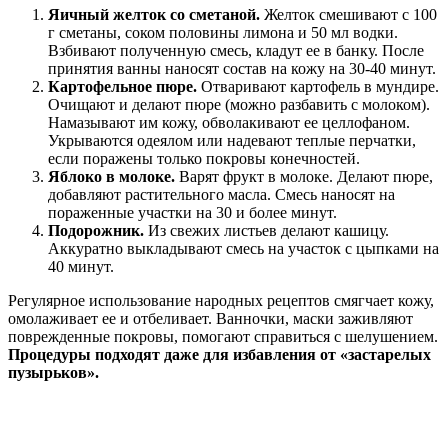
Яичный желток со сметаной.
Желток смешивают с 100
г сметаны, соком половины лимона и 50 мл водки.
Взбивают полученную смесь, кладут ее в банку. После
принятия ванны наносят состав на кожу на 30-40 минут.
Картофельное пюре.
Отваривают картофель в мундире.
Очищают и делают пюре (можно разбавить с молоком).
Намазывают им кожу, обволакивают ее целлофаном.
Укрываются одеялом или надевают теплые перчатки,
если поражены только покровы конечностей.
Яблоко в молоке.
Варят фрукт в молоке. Делают пюре,
добавляют растительного масла. Смесь наносят на
пораженные участки на 30 и более минут.
Подорожник.
Из свежих листьев делают кашицу.
Аккуратно выкладывают смесь на участок с цыпками на
40 минут.
Регулярное использование народных рецептов смягчает кожу,
омолаживает ее и отбеливает. Ванночки, маски заживляют
поврежденные покровы, помогают справиться с шелушением.
Процедуры подходят даже для избавления от «застарелых
пузырьков».