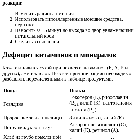
реакции:
Изменить рациона питания.
Использовать гипоаллергенные моющие средства,
перчатки.
Наносить за 15 минут до выхода во двор увлажняющий
питательный крем.
Следить за гигиеной.
Дефицит витаминов и минералов
Кожа становится сухой при нехватке витаминов (Е, А, В и
других), аминокислот. По этой причине рацион необходимо
разбавлять перечисленными в таблице продуктами.
Пища
Польза
Токоферол (Е), рибофлавин
(В
калий (К), пантотеновая
Говядина
2),
кислота (В
).
5
Проросшие зерна пшеницы
8 аминокислот, калий (К).
Аскорбиновая кислота (С),
Петрушка, укроп и лук
калий (К), ретинол (А).
Хлеб из грубо помеленной