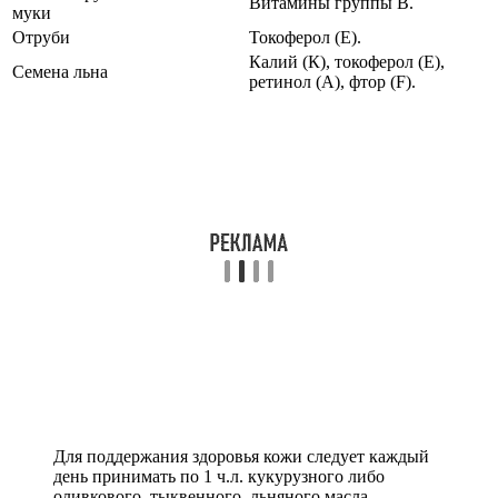
Витамины группы В.
муки
Отруби
Токоферол (Е).
Калий (К), токоферол (Е),
Семена льна
ретинол (А), фтор (F).
Для поддержания здоровья кожи следует каждый
день принимать по 1 ч.л. кукурузного либо
оливкового, тыквенного, льняного масла.