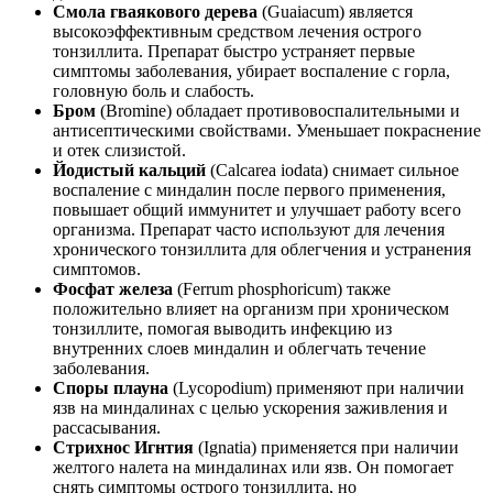
Смола гваякового дерева
(Guaiacum) является
высокоэффективным средством лечения острого
тонзиллита. Препарат быстро устраняет первые
симптомы заболевания, убирает воспаление с горла,
головную боль и слабость.
Бром
(Bromine) обладает противовоспалительными и
антисептическими свойствами. Уменьшает покраснение
и отек слизистой.
Йодистый кальций
(Calcarea iodata) снимает сильное
воспаление с миндалин после первого применения,
повышает общий иммунитет и улучшает работу всего
организма. Препарат часто используют для лечения
хронического тонзиллита для облегчения и устранения
симптомов.
Фосфат железа
(Ferrum phosphoricum) также
положительно влияет на организм при хроническом
тонзиллите, помогая выводить инфекцию из
внутренних слоев миндалин и облегчать течение
заболевания.
Споры плауна
(Lycopodium) применяют при наличии
язв на миндалинах с целью ускорения заживления и
рассасывания.
Стрихнос Игнтия
(Ignatia) применяется при наличии
желтого налета на миндалинах или язв. Он помогает
снять симптомы острого тонзиллита, но