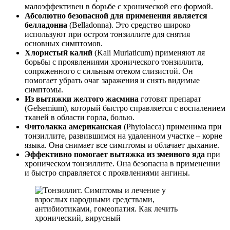
малоэффективен в борьбе с хронической его формой.
Абсолютно безопасной для применения является
белладонна
(Belladonna). Это средство широко
используют при остром тонзиллите для снятия
основных симптомов.
Хлористый калий
(Kali Muriaticum) применяют ля
борьбы с проявлениями хронического тонзиллита,
сопряженного с сильным отеком слизистой. Он
помогает убрать очаг заражения и снять видимые
симптомы.
Из вытяжки желтого жасмина
готовят препарат
(Gelsemium), который быстро справляется с воспалением
тканей в области горла, болью.
Фитолакка американская
(Phytolacca) применима при
тонзиллите, развившимся на удаленном участке – корне
языка. Она снимает все симптомы и облачает дыхание.
Эффективно помогает вытяжка из змеиного яда
при
хроническом тонзиллите. Она безопасна в применении
и быстро справляется с проявлениями ангины.