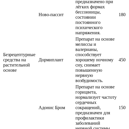
предназначено при
лёгких формах
бессонницы,
Ново-пассит
180
состоянии
постоянного
психического
напряжения.
Препарат на основе
мелиссы и
валерианы,
Безрецептурные
способствует
средства на
Дормиплант
хорошему ночному
450
растительной
сну, снимает
основе
повышенную
нервную
возбудимость.
Препарат на основе
горицвета,
нормализует частоту
сердечных
Адонис Бром
сокращений,
150
предназначен для
профилактики
заболеваний
нервной системы.