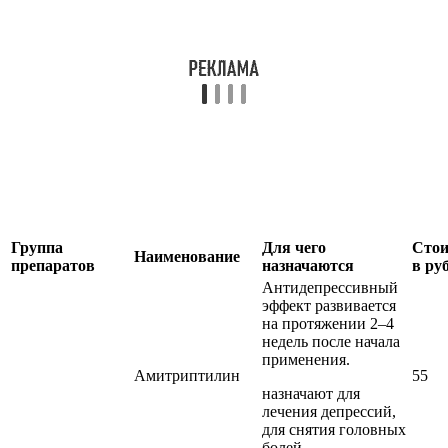
Группа
Для чего
Стои
Наименование
препаратов
назначаются
в руб
Антидепрессивный
эффект развивается
на протяжении 2–4
недель после начала
применения.
Амитриптилин
55
назначают для
лечения депрессий,
для снятия головных
болей.