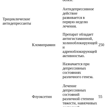
Антидепрессивное
действие
развивается в
Трициклические
первую неделю
антидепрессанты
лечения.
Препарат обладает
антигистаминной,
холиноблокирующей
Кломипрамин
250
и
адреноблокирующей
активностью.
Назначается при
депрессивных
состояниях
различного генеза.
Лечение
депрессивных
состояний
Флуоксетин
55
различной степени
тяжести, навязчивых