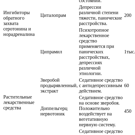
состояний.
Депрессии
Ингибиторы
различной степени
Циталопрам
200
обратного
тяжести, панические
захвата
расстройства.
серотонина и
Психотропное
норадреналина
лекарственное
средство
применяется при
Ципрамил
панических
1тыс
расстройствах,
депрессиях
различной
этиологии.
Зверобой
Седативное средство
продырявленный,
с антидепрессивным
60
экстракт
действием.
Растительные
Седативное средство
лекарственные
на основе зверобоя.
средства
Доппельгерц
Положительно
450
нервотоник
воздействует на
вегетативную
нервную систему.
Седативное средство