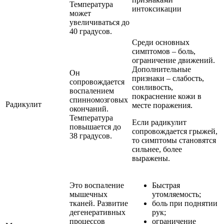
Температура
интоксикации
может
увеличиваться до
40 градусов.
Среди основных
симптомов – боль,
ограничение движений.
Дополнительные
Он
признаки – слабость,
сопровождается
сонливость,
воспалением
покраснение кожи в
спинномозговых
Радикулит
месте поражения.
окончаний.
Температура
Если радикулит
повышается до
сопровождается грыжей,
38 градусов.
то симптомы становятся
сильнее, более
выражены.
Это воспаление
Быстрая
мышечных
утомляемость;
тканей. Развитие
боль при поднятии
дегенеративных
рук;
процессов
ограничение