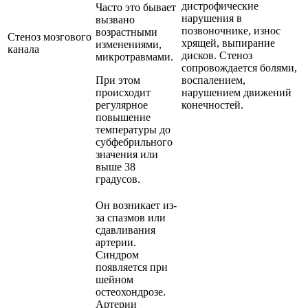
дистрофические
Часто это бывает
нарушения в
вызвано
позвоночнике, износ
возрастными
Стеноз мозгового
хрящей, выпирание
изменениями,
канала
дисков. Стеноз
микротравмами.
сопровождается болями,
При этом
воспалением,
происходит
нарушением движений
регулярное
конечностей.
повышение
температуры до
субфебрильного
значения или
выше 38
градусов.
Он возникает из-
за спазмов или
сдавливания
артерии.
Синдром
появляется при
шейном
остеохондрозе.
Артерии