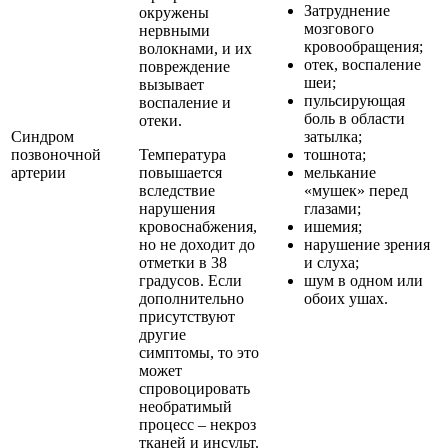
Затруднение
окружены
мозгового
нервными
кровообращения;
волокнами, и их
отек, воспаление
повреждение
шеи;
вызывает
пульсирующая
воспаление и
боль в области
отеки.
Синдром
затылка;
позвоночной
Температура
тошнота;
артерии
повышается
мелькание
вследствие
«мушек» перед
нарушения
глазами;
кровоснабжения,
ишемия;
но не доходит до
нарушение зрения
отметки в 38
и слуха;
градусов. Если
шум в одном или
дополнительно
обоих ушах.
присутствуют
другие
симптомы, то это
может
спровоцировать
необратимый
процесс – некроз
тканей и инсульт.