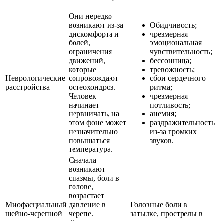
Они нередко
возникают из-за
Обидчивость;
дискомфорта и
чрезмерная
болей,
эмоциональная
ограничения
чувствительность;
движений,
бессонница;
которые
тревожность;
Неврологические
сопровождают
сбои сердечного
расстройства
остеохондроз.
ритма;
Человек
чрезмерная
начинает
потливость;
нервничать, на
анемия;
этом фоне может
раздражительность
незначительно
из-за громких
повышаться
звуков.
температура.
Сначала
возникают
спазмы, боли в
голове,
возрастает
Миофасциальный
давление в
Головные боли в
шейно-черепной
черепе.
затылке, прострелы в