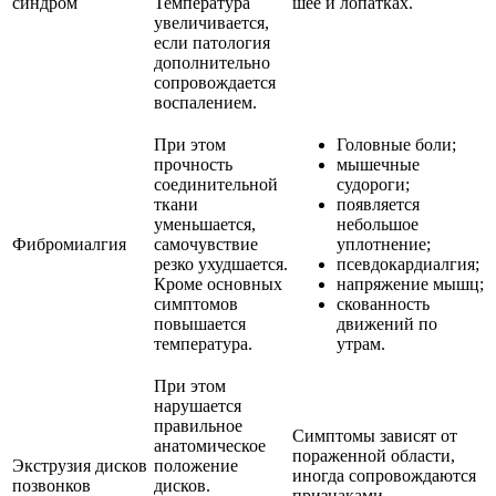
синдром
Температура
шее и лопатках.
увеличивается,
если патология
дополнительно
сопровождается
воспалением.
При этом
Головные боли;
прочность
мышечные
соединительной
судороги;
ткани
появляется
уменьшается,
небольшое
Фибромиалгия
самочувствие
уплотнение;
резко ухудшается.
псевдокардиалгия;
Кроме основных
напряжение мышц;
симптомов
скованность
повышается
движений по
температура.
утрам.
При этом
нарушается
правильное
Симптомы зависят от
анатомическое
пораженной области,
Экструзия дисков
положение
иногда сопровождаются
позвонков
дисков.
признаками