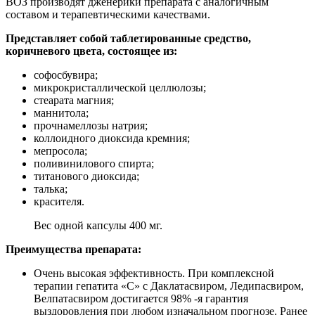
ВОЗ производят дженерики препарата с аналогичным
составом и терапевтическими качествами.
Представляет собой таблетированные средство,
коричневого цвета, состоящее из:
софосбувира;
микрокристаллической целлюлозы;
стеарата магния;
маннитола;
прочнамеллозы натрия;
коллоидного диоксида кремния;
мепросола;
поливинилового спирта;
титанового диоксида;
талька;
красителя.
Вес одной капсулы 400 мг.
Преимущества препарата:
Очень высокая эффективность. При комплексной
терапии гепатита «С» с Даклатасвиром, Ледипасвиром,
Велпатасвиром достигается 98% -я гарантия
выздоровления при любом изначальном прогнозе. Ранее