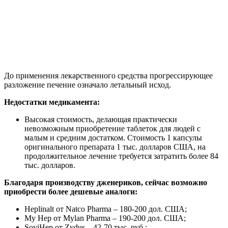
До применения лекарственного средства прогрессирующее
разложение печение означало летальный исход.
Недостатки медикамента:
Высокая стоимость, делающая практически
невозможным приобретение таблеток для людей с
малым и средним достатком. Стоимость 1 капсулы
оригинального препарата 1 тыс. долларов США, на
продолжительное лечение требуется затратить более 84
тыс. долларов.
Благодаря производству дженериков, сейчас возможно
приобрести более дешевые аналоги:
Heplinalt от Natco Pharma – 180-200 дол. США;
My Hep от Mylan Pharma – 190-200 дол. США;
SoviHep от Zydus – 42-70 тыс. руб.;