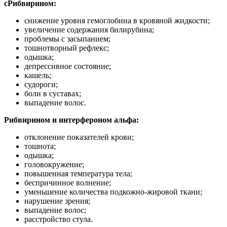
с
Рибвирином:
снижение уровня гемоглобина в кровяной жидкости;
увеличение содержания билирубина;
проблемы с засыпанием;
тошнотворный рефлекс;
одышка;
депрессивное состояние;
кашель;
судороги;
боли в суставах;
выпадение волос.
Рибвирином и интерфероном альфа:
отклонение показателей крови;
тошнота;
одышка;
головокружение;
повышенная температура тела;
беспричинное волнение;
уменьшение количества подкожно-жировой ткани;
нарушение зрения;
выпадение волос;
расстройство стула.