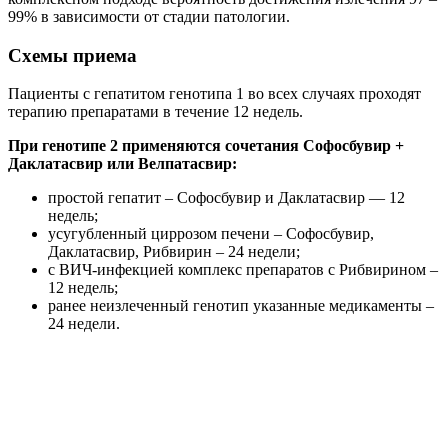
99% в зависимости от стадии патологии.
Схемы приема
Пациенты с гепатитом генотипа 1 во всех случаях проходят
терапию препаратами в течение 12 недель.
При генотипе 2 применяются сочетания Софосбувир +
Даклатасвир или Велпатасвир:
простой гепатит – Софосбувир и Даклатасвир — 12
недель;
усугубленный циррозом печени – Софосбувир,
Даклатасвир, Рибвирин – 24 недели;
с ВИЧ-инфекцией комплекс препаратов с Рибвирином –
12 недель;
ранее неизлеченный генотип указанные медикаменты –
24 недели.