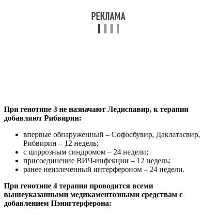
При генотипе 3 не назначают Ледиспавир, к терапии
добавляют Рибвирин:
впервые обнаруженный – Софосбувир, Даклатасвир,
Рибвирин – 12 недель;
с циррозным синдромом – 24 недели;
присоединение ВИЧ-инфекции – 12 недель;
ранее неизлеченный интерфероном – 24 недели.
При генотипе 4 терапия проводится всеми
вышеуказанными медикаментозными средствам с
добавлением Пэнигтерферона: