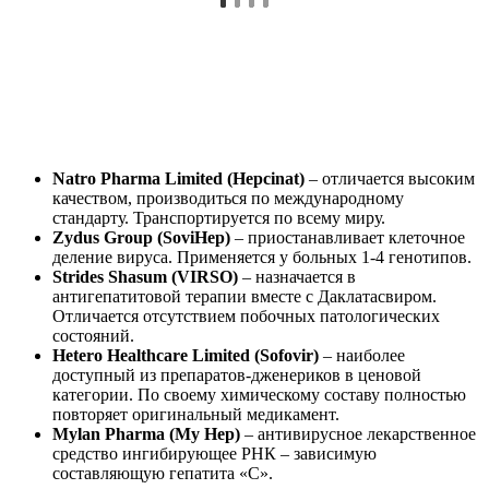
Natro Pharma Limited (Hepcinat)
– отличается высоким
качеством, производиться по международному
стандарту. Транспортируется по всему миру.
Zydus Group (SoviHep)
– приостанавливает клеточное
деление вируса. Применяется у больных 1-4 генотипов.
Strides Shasum (VIRSO)
– назначается в
антигепатитовой терапии вместе с Даклатасвиром.
Отличается отсутствием побочных патологических
состояний.
Hetero Healthcare Limited (Sofovir)
– наиболее
доступный из препаратов-дженериков в ценовой
категории. По своему химическому составу полностью
повторяет оригинальный медикамент.
Mylan Pharma (My Hep)
– антивирусное лекарственное
средство ингибирующее РНК – зависимую
составляющую гепатита «С».