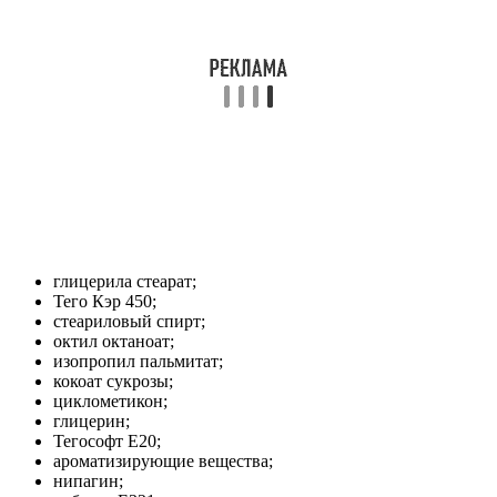
глицерила стеарат;
Тего Кэр 450;
стеариловый спирт;
октил октаноат;
изопропил пальмитат;
кокоат сукрозы;
циклометикон;
глицерин;
Тегософт E20;
ароматизирующие вещества;
нипагин;