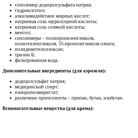
сополимер додецилсульфата натрия;
гидроксиэтил;
алкиламидобетаин жирных кислот;
натриевая соль лаурилсерной кислоты;
натриевая соль соляной кислоты;
ментол;
сополимеры – полипропиленгликоля,
полиэтиленгликоля, 55-пропилегликоля олеата;
полидиметилсилоксан;
трилон Б;
фильтрованная вода.
Дополнительные ингредиенты (для аэрозоля):
додецилсульфат натрия;
медицинский спирт;
изопропилмиристат;
различные пропелленты – пропан, бутан, изобутан.
Вспомогательные вещества (для крема):