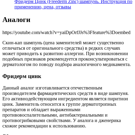
Фридерм Цинк (Freederm Zinc) шампунь. Инструкция по
применению, цена, отзывы
Аналоги
https://youtube.com/watch?v=yaiDpOrfJJs%3Ffeature%3Doembed
Скин-кап шампунь (цена заменителей может существенно
отличаться от оригинального средства) в редких случаях
может приводить к развитию аллергии. При возникновении
подобных признаков рекомендуется проконсультироваться с
дерматологом по поводу подбора аналогичного медикамента.
Фридерм цинк
Данный аналог изготавливается отечественным
производителем фармацевтических средств в виде шампуня.
Его активнодействующим ингредиентом является пиритион
цинк. Заменитель относится к группе дерматотропных
препаратов и обладает выраженными
противовоспалительными, антибактериальными и
противогрибковыми свойствами. У аналога и дженерика
схожие рекомендации к использованию.