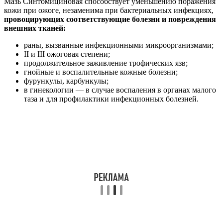
Мазь Синтомициновая способствует уменьшению поражения
кожи при ожоге, незаменима при бактериальных инфекциях,
провоцирующих соответствующие болезни и повреждения
внешних тканей:
раны, вызванные инфекционными микроорганизмами;
II и III ожоговая степени;
продолжительное заживление трофических язв;
гнойные и воспалительные кожные болезни;
фурункулы, карбункулы;
в гинекологии — в случае воспаления в органах малого
таза и для профилактики инфекционных болезней.