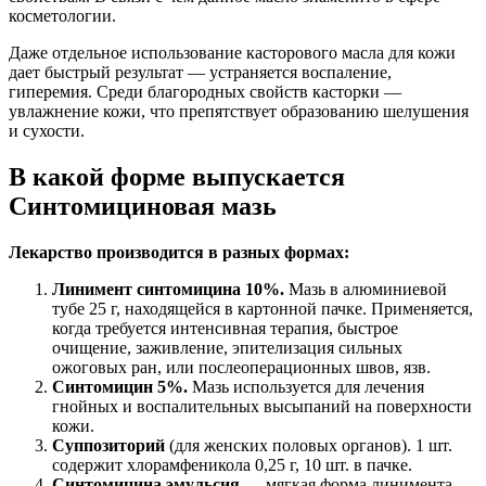
косметологии.
Даже отдельное использование касторового масла для кожи
дает быстрый результат — устраняется воспаление,
гиперемия. Среди благородных свойств касторки —
увлажнение кожи, что препятствует образованию шелушения
и сухости.
В какой форме выпускается
Синтомициновая мазь
Лекарство производится в разных формах:
Линимент синтомицина 10%.
Мазь в алюминиевой
тубе 25 г, находящейся в картонной пачке. Применяется,
когда требуется интенсивная терапия, быстрое
очищение, заживление, эпителизация сильных
ожоговых ран, или послеоперационных швов, язв.
Синтомицин 5%.
Мазь используется для лечения
гнойных и воспалительных высыпаний на поверхности
кожи.
Суппозиторий
(для женских половых органов). 1 шт.
содержит хлорамфеникола 0,25 г, 10 шт. в пачке.
Синтомицина эмульсия
— мягкая форма линимента.