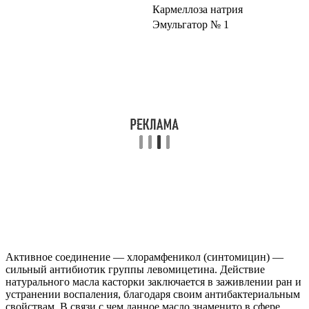
Кармеллоза натрия
Эмульгатор № 1
Активное соединение — хлорамфеникол (синтомицин) —
сильный антибиотик группы левомицетина. Действие
натурального масла касторки заключается в заживлении ран и
устранении воспаления, благодаря своим антибактериальным
свойствам. В связи с чем данное масло знаменито в сфере